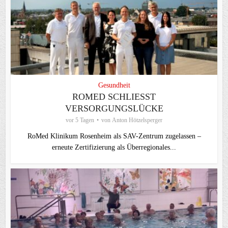
Gesundheit
ROMED SCHLIESST V
ERSORGUNGSLÜCKE
vor 5 Tagen
von
Anton Hötzelsperger
RoMed Klinikum Rosenheim als SAV-Zentrum zugelassen –
erneute Zertifizierung als Überregionales...