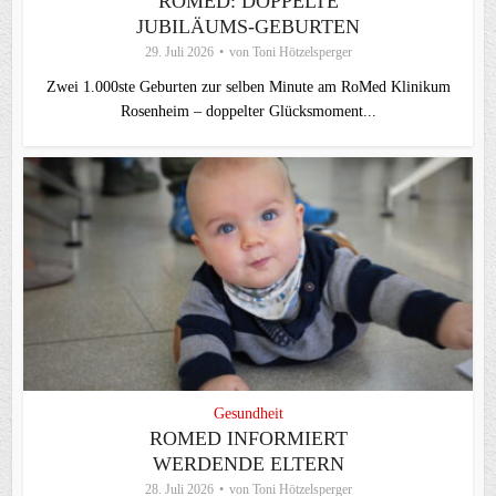
ROMED: DOPPELTE
JUBILÄUMS-GEBURTEN
29. Juli 2026
von
Toni Hötzelsperger
Zwei 1.000ste Geburten zur selben Minute am RoMed Klinikum
Rosenheim – doppelter Glücksmoment...
Gesundheit
ROMED INFORMIERT
WERDENDE ELTERN
28. Juli 2026
von
Toni Hötzelsperger