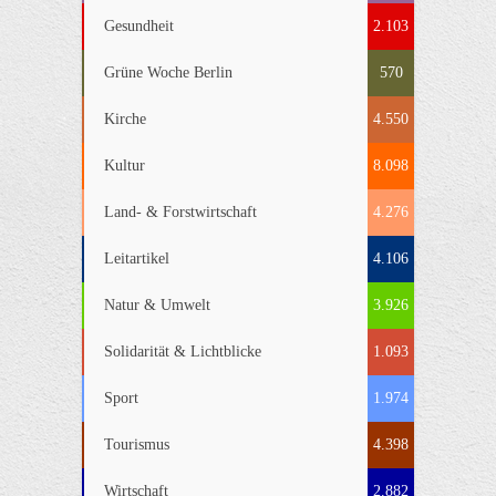
Gesundheit
2.103
Grüne Woche Berlin
570
Kirche
4.550
Kultur
8.098
Land- & Forstwirtschaft
4.276
Leitartikel
4.106
Natur & Umwelt
3.926
Solidarität & Lichtblicke
1.093
Sport
1.974
Tourismus
4.398
Wirtschaft
2.882