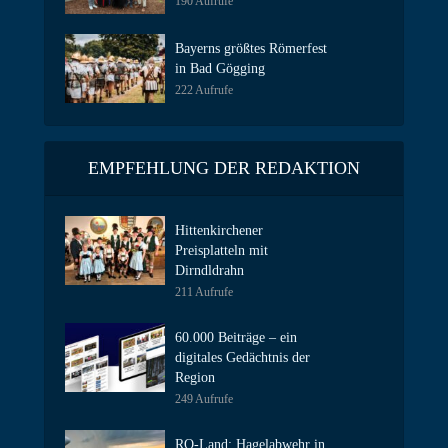
190 Aufrufe
Bayerns größtes Römerfest
in Bad Gögging
222 Aufrufe
EMPFEHLUNG DER REDAKTION
Hittenkirchener
Preisplatteln mit
Dirndldrahn
211 Aufrufe
60.000 Beiträge – ein
digitales Gedächtnis der
Region
249 Aufrufe
RO-Land: Hagelabwehr in