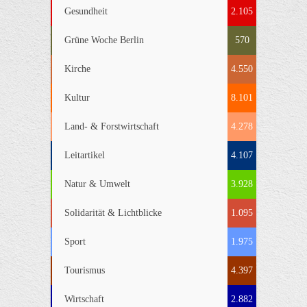
Gesundheit
2.105
Grüne Woche Berlin
570
Kirche
4.550
Kultur
8.101
Land- & Forstwirtschaft
4.278
Leitartikel
4.107
Natur & Umwelt
3.928
Solidarität & Lichtblicke
1.095
Sport
1.975
Tourismus
4.397
Wirtschaft
2.882