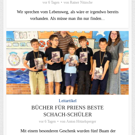
vor 6 Tagen
von
Rainer Nitzsche
Wir sprechen vom Lebensweg, als wäre er irgendwo bereits
vorhanden. Als müsse man ihn nur finden...
Leitartikel
BÜCHER FÜR PRIENS BESTE
SCHACH-SCHÜLER
vor 6 Tagen
von
Anton Hötzelsperger
Mit einem besonderen Geschenk wurden fünf Buam der