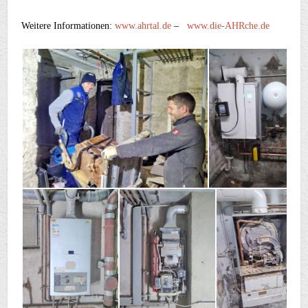
Weitere Informationen:
www.ahrtal.de
–
www.die-AHRche.de