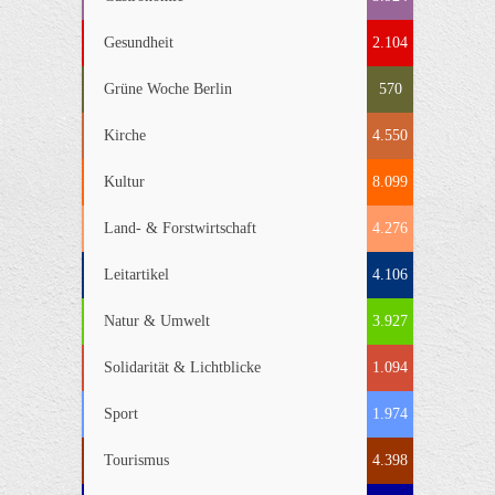
Gesundheit
2.104
Grüne Woche Berlin
570
Kirche
4.550
Kultur
8.099
Land- & Forstwirtschaft
4.276
Leitartikel
4.106
Natur & Umwelt
3.927
Solidarität & Lichtblicke
1.094
Sport
1.974
Tourismus
4.398