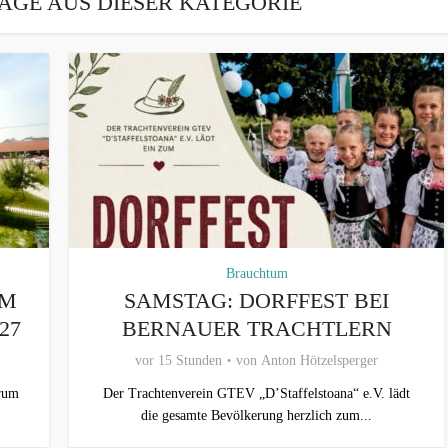
ÄGE AUS DIESER KATEGORIE
Brauchtum
UM
SAMSTAG: DORFFEST BEI
27
BERNAUER TRACHTLERN
vor 15 Stunden
von
Anton Hötzelsperger
trum
Der Trachtenverein GTEV „D’Staffelstoana“ e.V. lädt
die gesamte Bevölkerung herzlich zum...