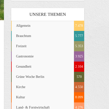
UNSERE THEMEN
Allgemein
7.478
Brauchtum
5.777
Freizeit
5.353
Gastronomie
3.925
Gesundheit
2.104
Grüne Woche Berlin
570
Kirche
4.550
Kultur
8.099
Land- & Forstwirtschaft
4.276