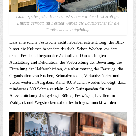
Damit später jeder Ton sitzt, ist schon vor dem Fest kräftiger
Einsatz gefragt: Im Festzelt werden die Lautsprecher für die
Gaufestwoche aufgehängt.
Dass eine solche Festwoche nicht nebenbei entsteht, zeigt der Blick
hinter die Kulissen besonders deutlich. Schon Wochen vor dem
ersten Festabend begann der Zeltaufbau. Danach folgten
Ausstattung und Dekoration, die Vorbereitung der Bewirtung, die
Einteilung der Helferschichten, die Abstimmung der Festzüge, die
Organisation von Kuchen, Schmalznudeln, Verkaufsständen und
vielen weiteren Aufgaben. Rund 400 Kuchen werden benötigt, dazu
mindestens 300 Schmalznudeln. Auch Grünspenden für die
Ausschmückung sind gefragt. Bühne, Festwägen, Pavillon im
Waldpark und Wegstrecken sollen festlich geschmückt werden.