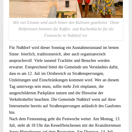
Mit viel Einsatz wird auch hinter den Kulissen gearbeitet: Diese
Helferinnen bereiten die Kaffee- und Kuchenküche für die
Festwoche in Nußdorf vor.
Für Nußdorf wird dieser Sonntag ein Ausnahmezustand im besten
Sinne: feierlich, traditionsreich, aber auch organisatorisch
anspruchsvoll. Viele tausend Trachtler und Besucher werden
erwartet. Entsprechend bittet die Gemeinde um Verständnis dafür,
dass es am 12. Juli im Ortsbereich zu Straßensperrungen,
Umleitungen und Einschränkungen kommen wird. Wer an diesem
Tag unterwegs sein muss, sollte mehr Zeit einplanen, die
ausgeschilderten Parkplätze nutzen und die Hinweise der
Verkehrshelfer beachten. Die Gemeinde Nußdorf weist auf ihrer
Internetseite bereits auf Straßensperrungen anlässlich des Gaufestes
hin.
Nach dem Festsonntag geht die Festwoche weiter. Am Montag, 13.
Juli, steht ab 18 Uhr das Kesselfleischessen mit der Kranzhornmusi
Junge Hinterberger auf dem Programm. Am Dienstag, 14. Juli,