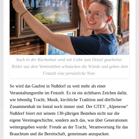
Auch in der Küchenbar wird mit Liebe zum Detail gearbeitet:
Bilder aus dem Vereinsleben schmücken die Wände und geben dem
Festzelt eine persönliche Note.
So wird das Gaufest in Nußdorf zu weit mehr als einer
Veranstaltungsreihe im Festzelt. Es ist ein sichtbares Zeichen dafür,
wie lebendig Tracht, Musik, kirchliche Tradition und dörflicher
Zusammenhalt im Inntal noch immer sind. Der GTEV „Alpenrose“
Nußdorf feiert mit seinem 130-jährigen Bestehen nicht nur die
eigene Vereinsgeschichte, sondern auch das, was über Generationen
weitergegeben wurde: Freude an der Tracht, Verantwortung für das
Brauchtum und die Bereitschaft, gemeinsam anzupacken.