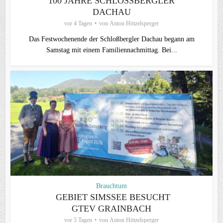
100 JAHRE SCHLOSSBERGLER D
ACHAU
vor 4 Tagen
von
Anton Hötzelsperger
Das Festwochenende der Schloßbergler Dachau begann am
Samstag mit einem Familiennachmittag. Bei...
Brauchtum
GEBIET SIMSSEE BESUCHT
GTEV GRAINBACH
vor 5 Tagen
von
Anton Hötzelsperger