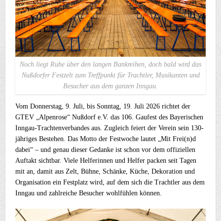
Noch liegt Ruhe über den langen Bankreihen, doch bald wird das
Nußdorfer Festzelt zum Treffpunkt für Trachtler, Musikanten und
Besucher aus dem ganzen Inngau.
Vom Donnerstag, 9. Juli, bis Sonntag, 19. Juli 2026 richtet der
GTEV „Alpenrose“ Nußdorf e.V. das 106. Gaufest des Bayerischen
Inngau-Trachtenverbandes aus. Zugleich feiert der Verein sein 130-
jähriges Bestehen. Das Motto der Festwoche lautet „Mit Frei(n)d
dabei“ – und genau dieser Gedanke ist schon vor dem offiziellen
Auftakt sichtbar. Viele Helferinnen und Helfer packen seit Tagen
mit an, damit aus Zelt, Bühne, Schänke, Küche, Dekoration und
Organisation ein Festplatz wird, auf dem sich die Trachtler aus dem
Inngau und zahlreiche Besucher wohlfühlen können.