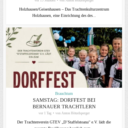
vor 15 Stunden
von
Anton Hötzelsperger
Holzhausen/Geisenhausen – Das Trachtenkulturzentrum
Holzhausen, eine Einrichtung des des...
Brauchtum
SAMSTAG: DORFFEST BEI
BERNAUER TRACHTLERN
vor 1 Tag
von
Anton Hötzelsperger
Der Trachtenverein GTEV „D’Staffelstoana“ e.V. lädt die