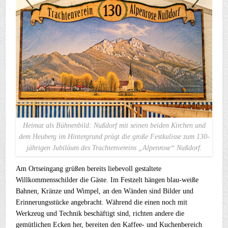
Heimat als Bühnenbild: Nußdorf mit seinen beiden Kirchen und
dem Heuberg im Hintergrund prägt die große Festkulisse zum 130-
jährigen Jubiläum des Trachtenvereins „Alpenrose“ Nußdorf.
Am Ortseingang grüßen bereits liebevoll gestaltete
Willkommensschilder die Gäste. Im Festzelt hängen blau-weiße
Bahnen, Kränze und Wimpel, an den Wänden sind Bilder und
Erinnerungsstücke angebracht. Während die einen noch mit
Werkzeug und Technik beschäftigt sind, richten andere die
gemütlichen Ecken her, bereiten den Kaffee- und Kuchenbereich