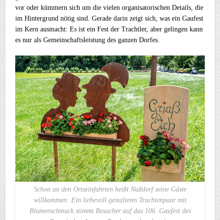
vor oder kümmern sich um die vielen organisatorischen Details, die
im Hintergrund nötig sind. Gerade darin zeigt sich, was ein Gaufest
im Kern ausmacht: Es ist ein Fest der Trachtler, aber gelingen kann
es nur als Gemeinschaftsleistung des ganzen Dorfes.
Schon an den Ortseinfahrten heißt Nußdorf seine Gäste
willkommen: Ein liebevoll gestaltetes Trachtenpaar mit
Blumenschmuck stimmt Besucher auf das 106. Gaufest des