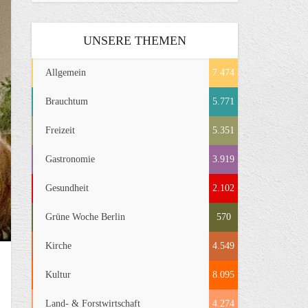
UNSERE THEMEN
Allgemein
7.474
Brauchtum
5.771
Freizeit
5.351
Gastronomie
3.919
Gesundheit
2.102
Grüne Woche Berlin
570
Kirche
4.549
Kultur
8.095
Land- & Forstwirtschaft
4.274