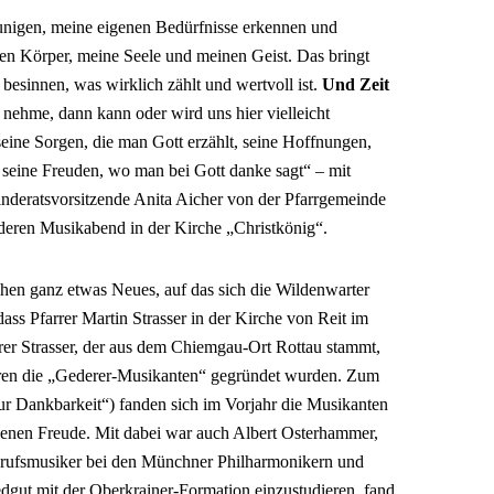
unigen, meine eigenen Bedürfnisse erkennen und
inen Körper, meine Seele und meinen Geist. Das bringt
 besinnen, was wirklich zählt und wertvoll ist.
Und Zeit
 nehme, dann kann oder wird uns hier vielleicht
eine Sorgen, die man Gott erzählt, seine Hoffnungen,
 seine Freuden, wo man bei Gott danke sagt“ – mit
nderatsvorsitzende Anita Aicher von der Pfarrgemeinde
deren Musikabend in der Kirche „Christkönig“.
ehen ganz etwas Neues, auf das sich die Wildenwarter
dass Pfarrer Martin Strasser in der Kirche von Reit im
rer Strasser, der aus dem Chiemgau-Ort Rottau stammt,
hren die „Gederer-Musikanten“ gegründet wurden. Zum
zur Dankbarkeit“) fanden sich im Vorjahr die Musikanten
enen Freude. Mit dabei war auch Albert Osterhammer,
Berufsmusiker bei den Münchner Philharmonikern und
edgut mit der Oberkrainer-Formation einzustudieren, fand