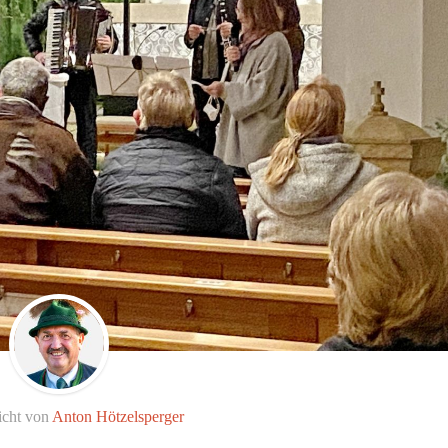
icht von
Anton Hötzelsperger