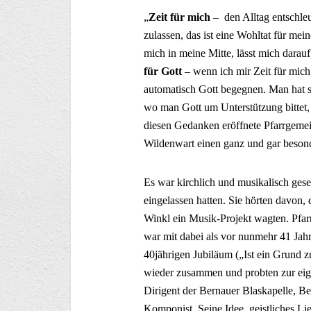
„
Zeit für mich
– den Alltag entschle
zulassen, das ist eine Wohltat für me
mich in meine Mitte, lässt mich darauf
für Gott
– wenn ich mir Zeit für mich
automatisch Gott begegnen. Man hat s
wo man Gott um Unterstützung bittet,
diesen Gedanken eröffnete Pfarrgemei
Wildenwart einen ganz und gar beson
Es war kirchlich und musikalisch ges
eingelassen hatten. Sie hörten davon, 
Winkl ein Musik-Projekt wagten. Pfar
war mit dabei als vor nunmehr 41 Ja
40jährigen Jubiläum („Ist ein Grund 
wieder zusammen und probten zur eig
Dirigent der Bernauer Blaskapelle, 
Komponist. Seine Idee, geistliches Li