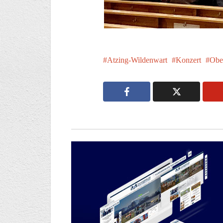
Atzing-Wildenwart
Konzert
Obe