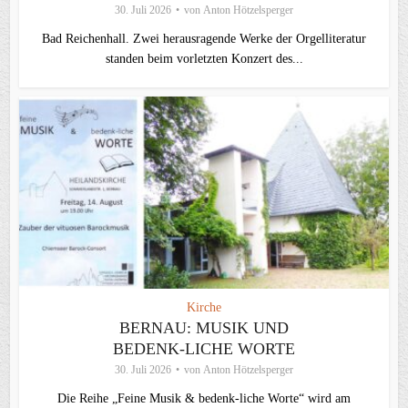
30. Juli 2026
von
Anton Hötzelsperger
Bad Reichenhall. Zwei herausragende Werke der Orgelliteratur
standen beim vorletzten Konzert des...
Kirche
BERNAU: MUSIK UND
BEDENK-LICHE WORTE
30. Juli 2026
von
Anton Hötzelsperger
Die Reihe „Feine Musik & bedenk-liche Worte“ wird am