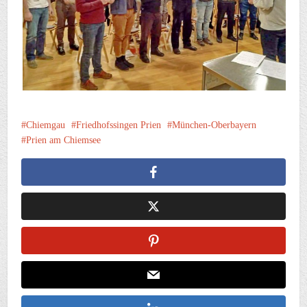
Chiemgau
Friedhofssingen Prien
München-Oberbayern
Prien am Chiemsee