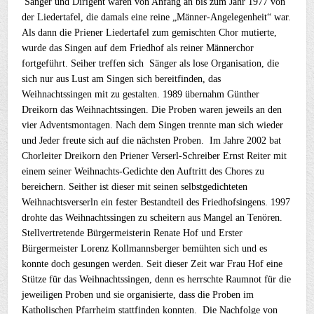
Sänger und Dirigent waren von Anfang an bis zum Jahr 1977 von
der Liedertafel, die damals eine reine „Männer-Angelegenheit“ war.
Als dann die Priener Liedertafel zum gemischten Chor mutierte,
wurde das Singen auf dem Friedhof als reiner Männerchor
fortgeführt. Seiher treffen sich Sänger als lose Organisation, die
sich nur aus Lust am Singen sich bereitfinden, das
Weihnachtssingen mit zu gestalten. 1989 übernahm Günther
Dreikorn das Weihnachtssingen. Die Proben waren jeweils an den
vier Adventsmontagen. Nach dem Singen trennte man sich wieder
und Jeder freute sich auf die nächsten Proben. Im Jahre 2002 bat
Chorleiter Dreikorn den Priener Verserl-Schreiber Ernst Reiter mit
einem seiner Weihnachts-Gedichte den Auftritt des Chores zu
bereichern. Seither ist dieser mit seinen selbstgedichteten
Weihnachtsverserln ein fester Bestandteil des Friedhofsingens. 1997
drohte das Weihnachtssingen zu scheitern aus Mangel an Tenören.
Stellvertretende Bürgermeisterin Renate Hof und Erster
Bürgermeister Lorenz Kollmannsberger bemühten sich und es
konnte doch gesungen werden. Seit dieser Zeit war Frau Hof eine
Stütze für das Weihnachtssingen, denn es herrschte Raumnot für die
jeweiligen Proben und sie organisierte, dass die Proben im
Katholischen Pfarrheim stattfinden konnten. Die Nachfolge von