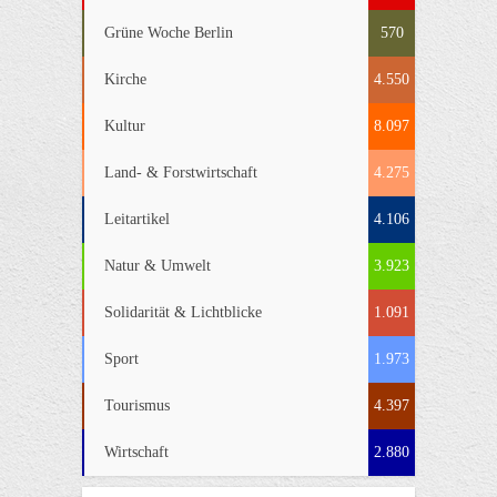
Grüne Woche Berlin
570
Kirche
4.550
Kultur
8.097
Land- & Forstwirtschaft
4.275
Leitartikel
4.106
Natur & Umwelt
3.923
Solidarität & Lichtblicke
1.091
Sport
1.973
Tourismus
4.397
Wirtschaft
2.880