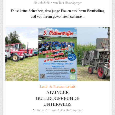
30. Juli 2026
von
Toni Hötzelsperger
Es ist keine Seltenheit, dass junge Frauen aus ihrem Berufsalltag
und von ihrem gewohnten Zuhause...
Land- & Forstwirtschaft
ATZINGER
BULLDOGFREUNDE
UNTERWEGS
29. Juli 2026
von
Anton Hötzelsperger