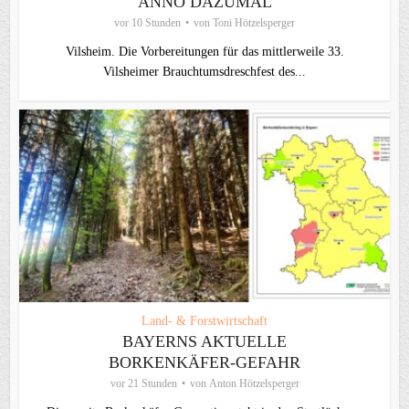
ANNO DAZUMAL
vor 10 Stunden
von
Toni Hötzelsperger
Vilsheim. Die Vorbereitungen für das mittlerweile 33.
Vilsheimer Brauchtumsdreschfest des...
Land- & Forstwirtschaft
BAYERNS AKTUELLE
BORKENKÄFER-GEFAHR
vor 21 Stunden
von
Anton Hötzelsperger