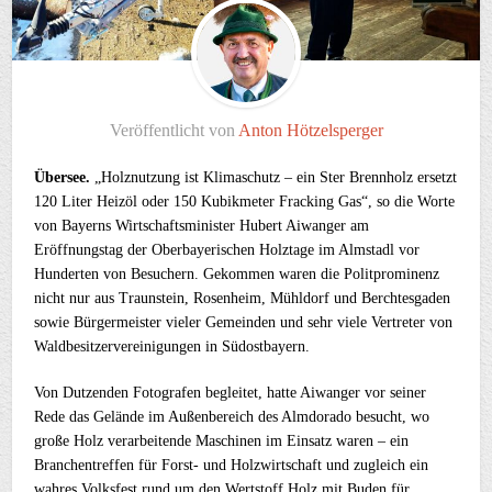
Veröffentlicht von
Anton Hötzelsperger
Übersee.
„Holznutzung ist Klimaschutz – ein Ster Brennholz ersetzt
120 Liter Heizöl oder 150 Kubikmeter Fracking Gas“, so die Worte
von Bayerns Wirtschaftsminister Hubert Aiwanger am
Eröffnungstag der Oberbayerischen Holztage im Almstadl vor
Hunderten von Besuchern. Gekommen waren die Politprominenz
nicht nur aus Traunstein, Rosenheim, Mühldorf und Berchtesgaden
sowie Bürgermeister vieler Gemeinden und sehr viele Vertreter von
Waldbesitzervereinigungen in Südostbayern.
Von Dutzenden Fotografen begleitet, hatte Aiwanger vor seiner
Rede das Gelände im Außenbereich des Almdorado besucht, wo
große Holz verarbeitende Maschinen im Einsatz waren – ein
Branchentreffen für Forst- und Holzwirtschaft und zugleich ein
wahres Volksfest rund um den Wertstoff Holz mit Buden für