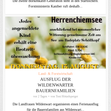
Die zweite Borkenkäfer-Generation steht in den Startlöchern.
Forstministerin Kaniber ruft deshalb...
Land- & Forstwirtschaft
AUSFLUG DER
WILDENWARTER
BAUERNFAMILIEN
vor 2 Tagen
von
Toni Hötzelsperger
Die Landfrauen Wildenwart organisieren einen Ferienausflug
für die Bauernfamilien aus Wildenwart...