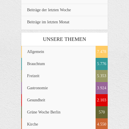
Beiträge der letzten Woche
Beiträge im letzten Monat
UNSERE THEMEN
Allgemein
7.478
Brauchtum
5.776
Freizeit
5.353
Gastronomie
3.924
Gesundheit
2.103
Grüne Woche Berlin
570
Kirche
4.550