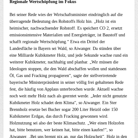
Regionale Wertschöpfung im Fokus
Bei seiner Rede wies der Wirtschaftsminister eindringlich auf die
überragende Bedeutung des Rohstoffs Holz hin. „Holz ist ein
heimischer, nachwachsender Rohstoff. Es speichert CO 2, ersetzt
emissionsintensive Materialien und Energieträger, ist Baustoff und
schafft regionale Wertschöpfung.“ Etwa ein Drittel der
Landesfläche in Bayern sei Wald, so Aiwanger. Da stünden über
eine Milliarde Kubikmeter Holz, und jede Sekunde wachse rund ein
weiterer Kubikmeter, nachhaltig und planbar. „Wir müssen die
Ideologen stoppen, die den Wald abschaffen wollen und stattdessen
Öl, Gas und Fracking propagieren“, sagte der stellvertretende
bayerische Ministerpräsident in seiner völlig frei gehaltenen Rede
fest, die häufig von Applaus unterbrochen wurde. Aktuell wachse
noch weit mehr Holz nach als geerntet werde. „Jeder nicht genutzte
Kubikmeter Holz schadet dem Klima“, so Aiwanger. Ein Ster
Brennholz ersetze bei Bucher sogar 200 Liter Heizöl oder 150
Kubikmeter Erdgas, das durch Fracking gewonnen wird.
Holznutzung sei also der beste Klimaschutz. „Wer einen Holzofen
hat, bitte benutzen, wer keinen hat, bitte einen kaufen!“, so
Aiwanger. „Bei uns brennt nix an, nur das Holzscheit“. Holz in den