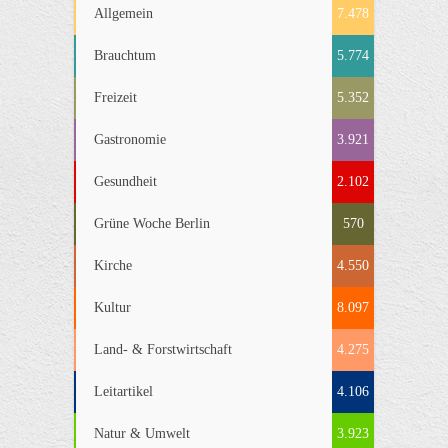
Allgemein
7.478
Brauchtum
5.774
Freizeit
5.352
Gastronomie
3.921
Gesundheit
2.102
Grüne Woche Berlin
570
Kirche
4.550
Kultur
8.097
Land- & Forstwirtschaft
4.275
Leitartikel
4.106
Natur & Umwelt
3.923