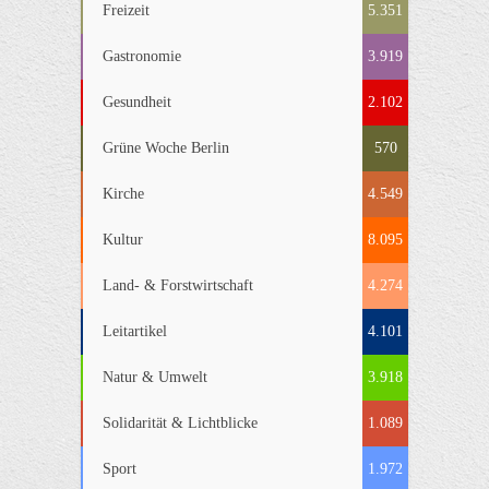
Freizeit
5.351
Gastronomie
3.919
Gesundheit
2.102
Grüne Woche Berlin
570
Kirche
4.549
Kultur
8.095
Land- & Forstwirtschaft
4.274
Leitartikel
4.101
Natur & Umwelt
3.918
Solidarität & Lichtblicke
1.089
Sport
1.972