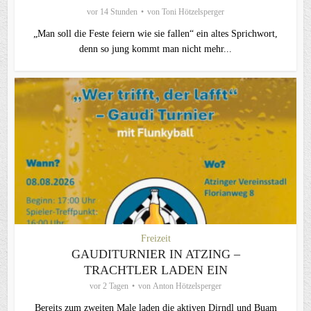
vor 14 Stunden
von
Toni Hötzelsperger
„Man soll die Feste feiern wie sie fallen“ ein altes Sprichwort,
denn so jung kommt man nicht mehr...
Freizeit
GAUDITURNIER IN ATZING –
TRACHTLER LADEN EIN
vor 2 Tagen
von
Anton Hötzelsperger
Bereits zum zweiten Male laden die aktiven Dirndl und Buam