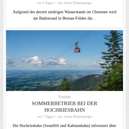
vor 6 Tagen
von
Anton Hötzelsperger
Aufgrund des derzeit niedrigen Wasserstands im Chiemsee wird
am Badestrand in Bernau-Felden die...
Freizeit
SOMMERBETRIEB BEI DER
HOCHRIESBAHN
vor 7 Tagen
von
Anton Hötzelsperger
Die Hochriesbahn (Sessellift und Kabinenbahn) informiert über