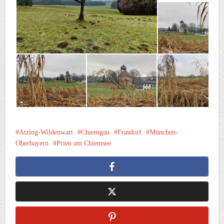
Atzing-Wildenwart
Chiemgau
Frasdorf
München-
Oberbayern
Prien am Chiemsee