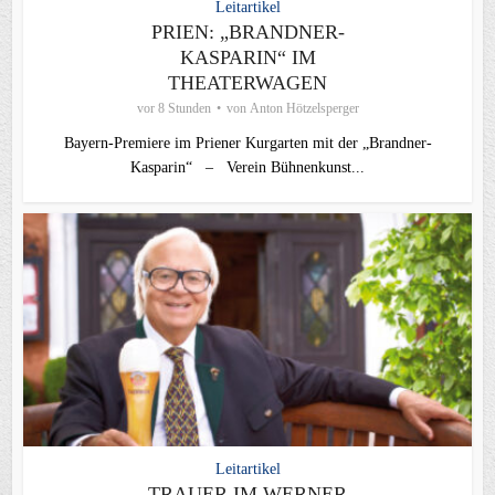
Leitartikel
PRIEN: „BRANDNER-
KASPARIN“ IM
THEATERWAGEN
vor 8 Stunden
von
Anton Hötzelsperger
Bayern-Premiere im Priener Kurgarten mit der „Brandner-
Kasparin“ – Verein Bühnenkunst...
Leitartikel
TRAUER IM WERNER