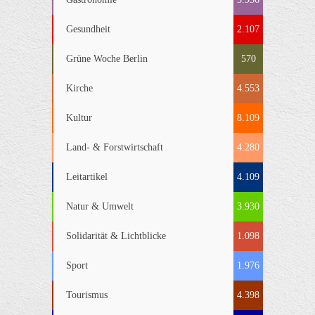
Gesundheit
2.107
Grüne Woche Berlin
570
Kirche
4.553
Kultur
8.109
Land- & Forstwirtschaft
4.280
Leitartikel
4.109
Natur & Umwelt
3.930
Solidarität & Lichtblicke
1.098
Sport
1.976
Tourismus
4.398