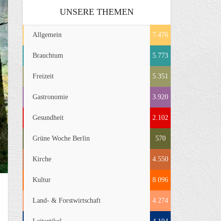
UNSERE THEMEN
Allgemein
7.476
Brauchtum
5.773
Freizeit
5.351
Gastronomie
3.920
Gesundheit
2.102
Grüne Woche Berlin
570
Kirche
4.550
Kultur
8.096
Land- & Forstwirtschaft
4.274