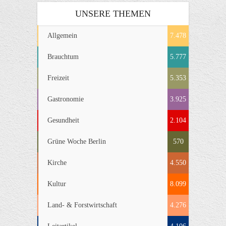
UNSERE THEMEN
Allgemein
7.478
Brauchtum
5.777
Freizeit
5.353
Gastronomie
3.925
Gesundheit
2.104
Grüne Woche Berlin
570
Kirche
4.550
Kultur
8.099
Land- & Forstwirtschaft
4.276