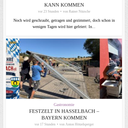
KANN KOMMEN
vor 23 Stunden
von
Rainer Nitzsche
Noch wird geschraubt, getragen und gezimmert, doch schon in
wenigen Tagen wird hier gefeiert: In...
Gastronomie
FESTZELT IN HASSELBACH –
BAYERN KOMMEN
vor 17 Stunden
von
Anton Hötzelsperger