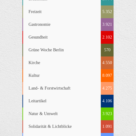
Freizeit
5.352
Gastronomie
3.921
Gesundheit
2.102
Grüne Woche Berlin
570
Kirche
4.550
Kultur
8.097
Land- & Forstwirtschaft
4.275
Leitartikel
4.106
Natur & Umwelt
3.923
Solidarität & Lichtblicke
1.091