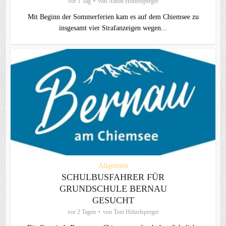
vor 1 Tag
von
Anton Hötzelsperger
Mit Beginn der Sommerferien kam es auf dem Chiemsee zu
insgesamt vier Strafanzeigen wegen...
Allgemein
SCHULBUSFAHRER FÜR
GRUNDSCHULE BERNAU
GESUCHT
vor 2 Tagen
von
Toni Hötzelsperger