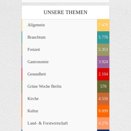
UNSERE THEMEN
Allgemein
7.478
Brauchtum
5.776
Freizeit
5.353
Gastronomie
3.924
Gesundheit
2.104
Grüne Woche Berlin
570
Kirche
4.550
Kultur
8.099
Land- & Forstwirtschaft
4.276