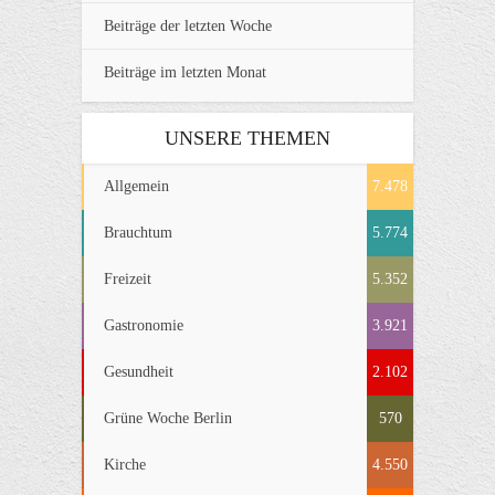
Beiträge der letzten Woche
Beiträge im letzten Monat
UNSERE THEMEN
Allgemein
7.478
Brauchtum
5.774
Freizeit
5.352
Gastronomie
3.921
Gesundheit
2.102
Grüne Woche Berlin
570
Kirche
4.550