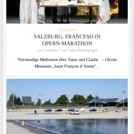
Allgemein
SALZBURG: FRANCESO IN
OPERN-MARATHON
vor 2 Stunden
von
Anton Hötzelsperger
Vierstündige Meditation über Natur und Glaube – Olivier
Messiaens „Saint François d‘Assise“...