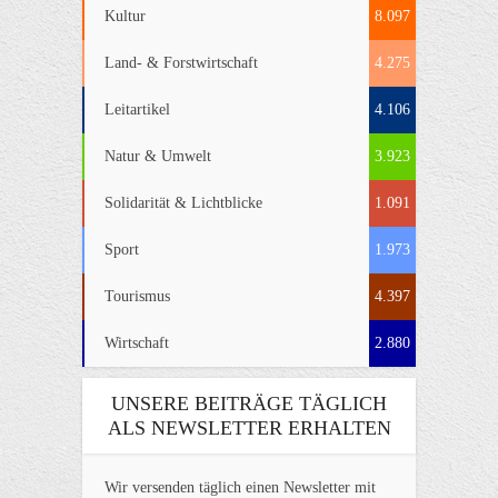
Kultur
8.097
Land- & Forstwirtschaft
4.275
Leitartikel
4.106
Natur & Umwelt
3.923
Solidarität & Lichtblicke
1.091
Sport
1.973
Tourismus
4.397
Wirtschaft
2.880
UNSERE BEITRÄGE TÄGLICH
ALS NEWSLETTER ERHALTEN
Wir versenden täglich einen Newsletter mit