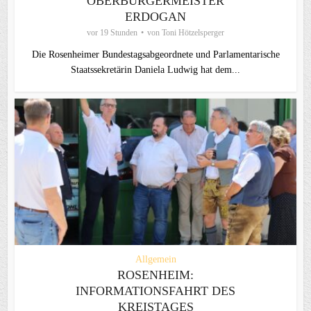
OBERBÜRGERMEISTER
ERDOGAN
vor 19 Stunden
von
Toni Hötzelsperger
Die Rosenheimer Bundestagsabgeordnete und Parlamentarische
Staatssekretärin Daniela Ludwig hat dem...
Allgemein
ROSENHEIM:
INFORMATIONSFAHRT DES
KREISTAGES