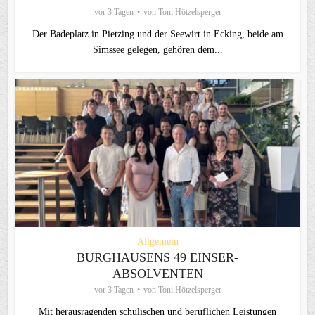
vor 3 Tagen
von
Toni Hötzelsperger
Der Badeplatz in Pietzing und der Seewirt in Ecking, beide am
Simssee gelegen, gehören dem...
Allgemein
BURGHAUSENS 49 EINSER-
ABSOLVENTEN
vor 3 Tagen
von
Toni Hötzelsperger
Mit herausragenden schulischen und beruflichen Leistungen