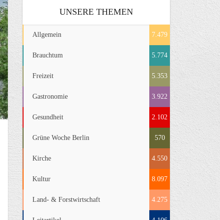
UNSERE THEMEN
Allgemein
7.479
Brauchtum
5.774
Freizeit
5.353
Gastronomie
3.922
Gesundheit
2.102
Grüne Woche Berlin
570
Kirche
4.550
Kultur
8.097
Land- & Forstwirtschaft
4.275