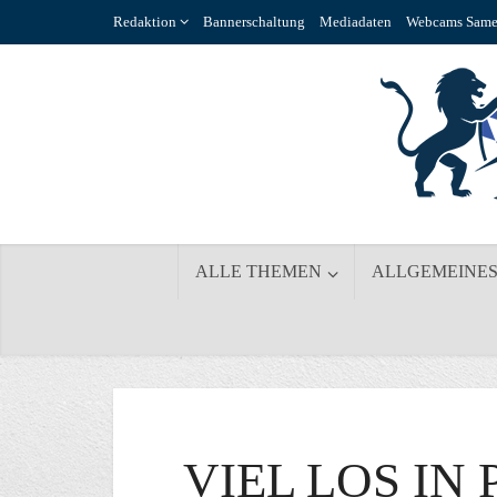
Redaktion
Bannerschaltung
Mediadaten
Webcams Same
ALLE THEMEN
ALLGEMEINE
VIEL LOS IN