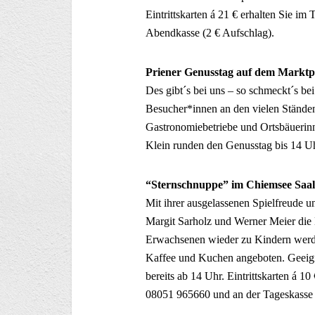
Eintrittskarten á 21 € erhalten Sie im
Abendkasse (2 € Aufschlag).
Priener Genusstag auf dem Marktp
Des gibt´s bei uns – so schmeckt´s be
Besucher*innen an den vielen Ständen
Gastronomiebetriebe und Ortsbäuerin
Klein runden den Genusstag bis 14 Uh
“Sternschnuppe” im Chiemsee Saal
Mit ihrer ausgelassenen Spielfreude 
Margit Sarholz und Werner Meier die 
Erwachsenen wieder zu Kindern werd
Kaffee und Kuchen angeboten. Geeignet
bereits ab 14 Uhr. Eintrittskarten á 10
08051 965660 und an der Tageskasse 