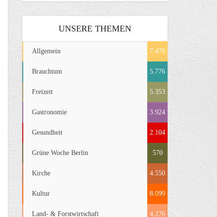
UNSERE THEMEN
Allgemein
7.478
Brauchtum
5.776
Freizeit
5.353
Gastronomie
3.924
Gesundheit
2.104
Grüne Woche Berlin
570
Kirche
4.550
Kultur
8.099
Land- & Forstwirtschaft
4.276