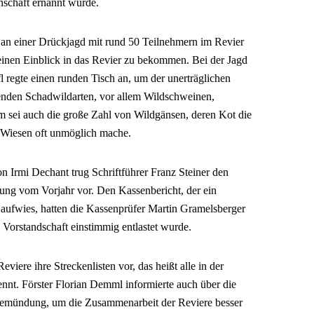
nschaft ernannt wurde.
an einer Drückjagd mit rund 50 Teilnehmern im Revier
inen Einblick in das Revier zu bekommen. Bei der Jagd
ffl regte einen runden Tisch an, um der unerträglichen
enden Schadwildarten, vor allem Wildschweinen,
 sei auch die große Zahl von Wildgänsen, deren Kot die
Wiesen oft unmöglich mache.
on Irmi Dechant trug Schriftführer Franz Steiner den
ung vom Vorjahr vor. Den Kassenbericht, der ein
ufwies, hatten die Kassenprüfer Martin Gramelsberger
ie Vorstandschaft einstimmig entlastet wurde.
viere ihre Streckenlisten vor, das heißt alle in der
rennt. Förster Florian Demml informierte auch über die
Seemündung, um die Zusammenarbeit der Reviere besser