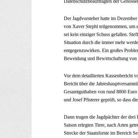
Datenschutzbeauftragten der Genosse
Der Jagdvorsteher hatte im Dezember 
von Xaver Stephl teilgenommen, um e
sei kein einziger Schuss gefallen. Ste
Situation durch die immer mehr werd
entgegenzuwirken. Ein großes Problem
Beweidung und Bewirtschaftung von 
Vor dem detaillierten Kassenbericht v
Bericht über die Jahreshauptversamml
Gesamtguthaben von rund 8800 Euro a
und Josef Pfisterer geprüft, so dass d
Dann trugen die Jagdpächter der drei Re
Saison erlegten Tiere, nach Arten get
Strecke der Staatsforste im Bereich 