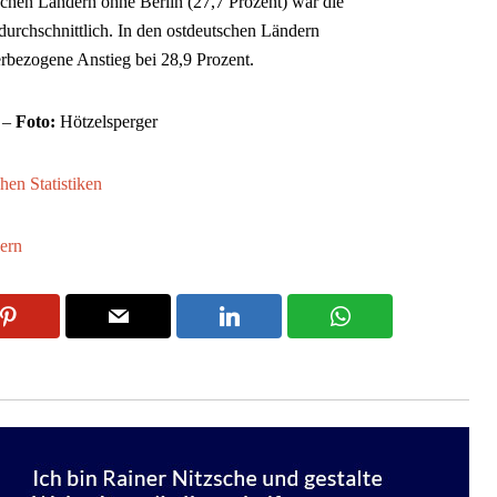
schen Ländern ohne Berlin (27,7 Prozent) war die
durchschnittlich. In den ostdeutschen Ländern
erbezogene Anstieg bei 28,9 Prozent.
t –
Foto:
Hötzelsperger
hen Statistiken
ern