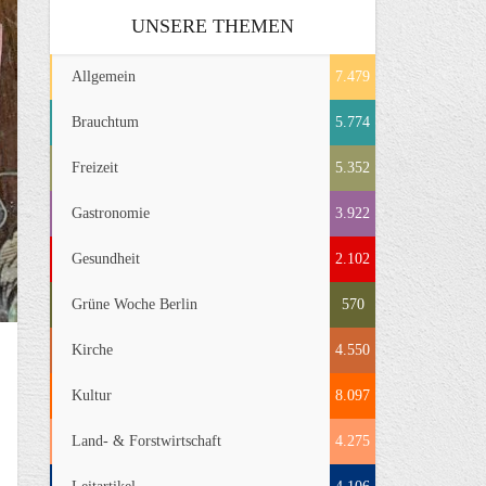
UNSERE THEMEN
Allgemein
7.479
Brauchtum
5.774
Freizeit
5.352
Gastronomie
3.922
Gesundheit
2.102
Grüne Woche Berlin
570
Kirche
4.550
Kultur
8.097
Land- & Forstwirtschaft
4.275