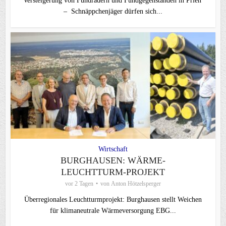
Versteigerung von Fundrädern und Fundgegenständen in Prien
– Schnäppchenjäger dürfen sich...
Wirtschaft
BURGHAUSEN: WÄRME-
LEUCHTTURM-PROJEKT
vor 2 Tagen
von
Anton Hötzelsperger
Überregionales Leuchtturmprojekt: Burghausen stellt Weichen
für klimaneutrale Wärmeversorgung EBG...