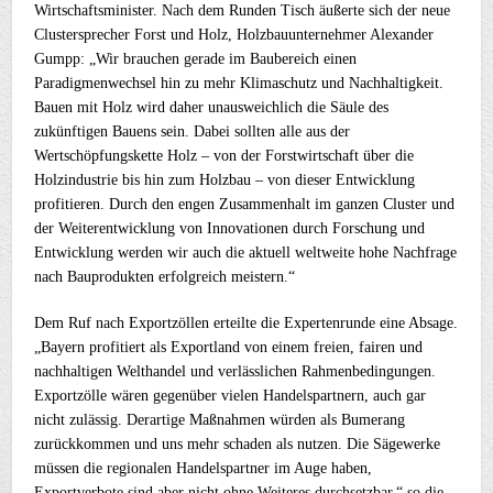
Wirtschaftsminister. Nach dem Runden Tisch äußerte sich der neue
Clustersprecher Forst und Holz, Holzbauunternehmer Alexander
Gumpp: „Wir brauchen gerade im Baubereich einen
Paradigmenwechsel hin zu mehr Klimaschutz und Nachhaltigkeit.
Bauen mit Holz wird daher unausweichlich die Säule des
zukünftigen Bauens sein. Dabei sollten alle aus der
Wertschöpfungskette Holz – von der Forstwirtschaft über die
Holzindustrie bis hin zum Holzbau – von dieser Entwicklung
profitieren. Durch den engen Zusammenhalt im ganzen Cluster und
der Weiterentwicklung von Innovationen durch Forschung und
Entwicklung werden wir auch die aktuell weltweite hohe Nachfrage
nach Bauprodukten erfolgreich meistern.“
Dem Ruf nach Exportzöllen erteilte die Expertenrunde eine Absage.
„Bayern profitiert als Exportland von einem freien, fairen und
nachhaltigen Welthandel und verlässlichen Rahmenbedingungen.
Exportzölle wären gegenüber vielen Handelspartnern, auch gar
nicht zulässig. Derartige Maßnahmen würden als Bumerang
zurückkommen und uns mehr schaden als nutzen. Die Sägewerke
müssen die regionalen Handelspartner im Auge haben,
Exportverbote sind aber nicht ohne Weiteres durchsetzbar,“ so die