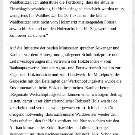
Waldbesitzer. Ich unterstütze die Forderung, dass die aktuelle
Einschlagsbeschränkung für Holz dringend entschärft werden muss,
wenigstens für Waldbesitzer bis 50 Hektar, um die kleinen
Waldbesitzer jetzt nicht vom Holzmarkt mit steigenden Preisen
auszuschließen und um den Holznachschub für Sägewerke und
Zimmerer zu sichern.“
Auf die Initiative der beiden Ministerien sprachen Aiwanger und
Kaniber vor dem Hintergrund gestiegener Schnittholzpreise und
Lieferverzögerungen mit Vertretern der Holzbranche – vom
Bauhauptgewerbe über die Agrar- und Forstwirtschaft bis hin zur
Säge- und Holzindustrie und zum Handwerk. Im Mittelpunkt des
Gesprächs mit den Beteiligten der Wertschöpfungskette wurde die
Zusammenarbeit beim Holzbau besprochen. Kaniber betonte:
„Regionale Wertschöpfungsketten können einen wichtigen Beitrag
leisten, damit unser klimafreundlicher Rohstoff Holz wieder da
verarbeitet und verbaut, wo er gewachsen ist. Ich halte es für
dringend notwendig, dass auch unsere Waldbesitzer wieder den
Preis erhalten, den ihr Holz verdient hat. Nur so sichern wir den
Aufbau klimastabiler Zukunftswälder und die langfristige
Versorgung mit dem nachwachsenden Rohstoff Holz. Schon vor