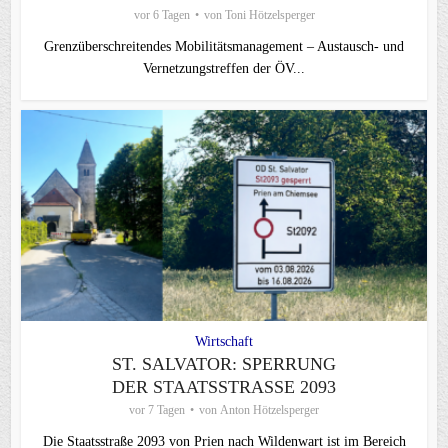
vor 6 Tagen
von
Toni Hötzelsperger
Grenzüberschreitendes Mobilitätsmanagement – Austausch- und
Vernetzungstreffen der ÖV...
Wirtschaft
ST. SALVATOR: SPERRUNG
DER STAATSSTRASSE 2093
vor 7 Tagen
von
Anton Hötzelsperger
Die Staatsstraße 2093 von Prien nach Wildenwart ist im Bereich