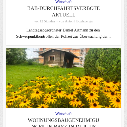
Wirtschaft
BAB-DURCHFAHRTSVERBOTE
AKTUELL
vor 12 Stunden
von
Anton Hötzelsperger
Landtagsabgeordneter Daniel Artmann zu den
Schwerpunktkontrollen der Polizei zur Überwachung der...
Wirtschaft
WOHNUNGSBAUGENEHMIGU
NGEN IN BAYERN IM PLUS