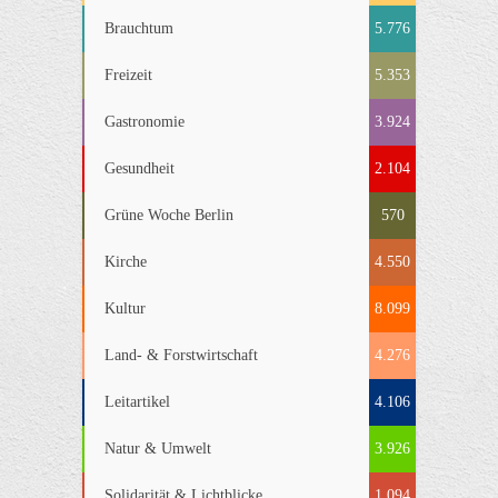
Brauchtum
5.776
Freizeit
5.353
Gastronomie
3.924
Gesundheit
2.104
Grüne Woche Berlin
570
Kirche
4.550
Kultur
8.099
Land- & Forstwirtschaft
4.276
Leitartikel
4.106
Natur & Umwelt
3.926
Solidarität & Lichtblicke
1.094