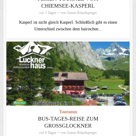
CHIEMSEE-KASPERL
vor 5 Tagen
von
Anton Hötzelsperger
Kasperl ist nicht gleich Kasperl. Schließlich gibt es einen
Unterschied zwischen dem bairischen...
Tourismus
BUS-TAGES-REISE ZUM
GROSSGLOCKNER
vor 6 Tagen
von
Anton Hötzelsperger