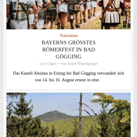
Tourismus
BAYERNS GRÖSSTES R
ÖMERFEST IN BAD G
ÖGGING
vor 4 Tagen
von
Anton Hötzelsperger
Das Kastell Abusina in Eining bei Bad Gögging verwandelt sich
von 14. bis 16. August erneut in eine...