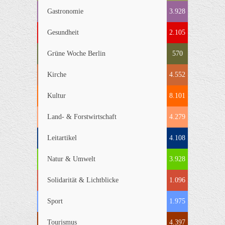
Gastronomie
3.928
Gesundheit
2.105
Grüne Woche Berlin
570
Kirche
4.552
Kultur
8.101
Land- & Forstwirtschaft
4.279
Leitartikel
4.108
Natur & Umwelt
3.928
Solidarität & Lichtblicke
1.096
Sport
1.975
Tourismus
4.397