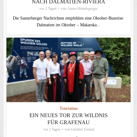
NACH DALMATIEN-RIVIERA
vor 2 Tagen
von
Anton Hötzelsperger
Die Samerberger Nachrichten empfehlen eine Oktober-Busreise:
Dalmatien im Oktober – Makarska...
Tourismus
EIN NEUES TOR ZUR WILDNIS
FÜR GRAFENAU
vor 2 Tagen
von
Günther Freund