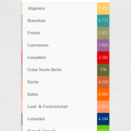
Allgemein
7.476
Brauchtum
5.773
Freizeit
5.351
Gastronomie
3.920
Gesundheit
2.102
Grüne Woche Berlin
570
Kirche
4.550
Kultur
8.096
Land- & Forstwirtschaft
4.274
Leitartikel
4.104