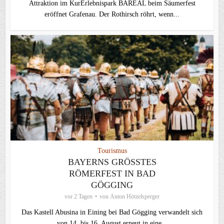
Attraktion im KurErlebnispark BÄREAL beim Säumerfest
eröffnet Grafenau. Der Rothirsch röhrt, wenn...
Tourismus
BAYERNS GRÖSSTES R
ÖMERFEST IN BAD G
ÖGGING
vor 2 Tagen
von
Anton Hötzelsperger
Das Kastell Abusina in Eining bei Bad Gögging verwandelt sich
von 14. bis 16. August erneut in eine...