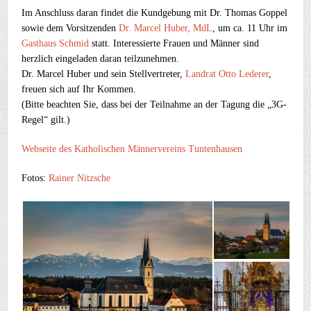
Im Anschluss daran findet die Kundgebung mit Dr. Thomas Goppel
sowie dem Vorsitzenden
Dr. Marcel Huber, MdL
, um ca. 11 Uhr im
Gasthaus Schmid
statt. Interessierte Frauen und Männer sind
herzlich eingeladen daran teilzunehmen.
Dr. Marcel Huber und sein Stellvertreter,
Landrat Otto Lederer
,
freuen sich auf Ihr Kommen.
(Bitte beachten Sie, dass bei der Teilnahme an der Tagung die „3G-
Regel“ gilt.)
Webseite des Katholischen Männervereins Tuntenhausen
Fotos:
Rainer Nitzsche