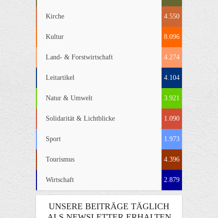
Kirche
4.550
Kultur
8.096
Land- & Forstwirtschaft
4.274
Leitartikel
4.104
Natur & Umwelt
3.921
Solidarität & Lichtblicke
1.090
Sport
1.973
Tourismus
4.396
Wirtschaft
2.879
UNSERE BEITRÄGE TÄGLICH
ALS NEWSLETTER ERHALTEN