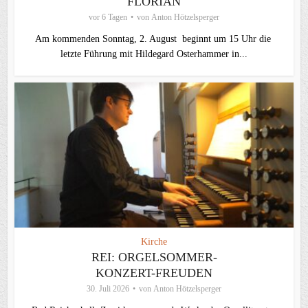
FLORIAN
vor 6 Tagen
von
Anton Hötzelsperger
Am kommenden Sonntag, 2. August beginnt um 15 Uhr die
letzte Führung mit Hildegard Osterhammer in...
Kirche
REI: ORGELSOMMER-
KONZERT-FREUDEN
30. Juli 2026
von
Anton Hötzelsperger