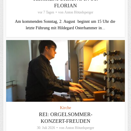
FLORIAN
vor 7 Tagen
von
Anton Hötzelsperger
Am kommenden Sonntag, 2. August beginnt um 15 Uhr die
letzte Führung mit Hildegard Osterhammer in...
Kirche
REI: ORGELSOMMER-
KONZERT-FREUDEN
30. Juli 2026
von
Anton Hötzelsperger