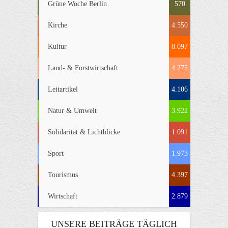
Grüne Woche Berlin
570
Kirche
4.550
Kultur
8.097
Land- & Forstwirtschaft
4.275
Leitartikel
4.106
Natur & Umwelt
3.922
Solidarität & Lichtblicke
1.091
Sport
1.973
Tourismus
4.397
Wirtschaft
2.879
UNSERE BEITRÄGE TÄGLICH