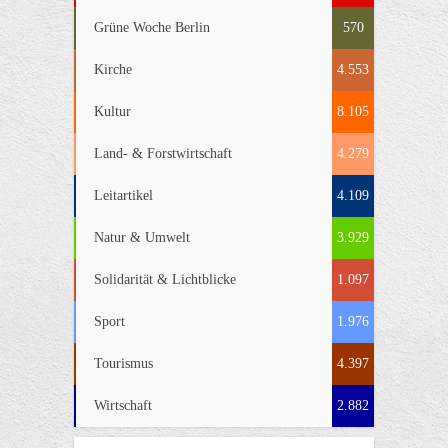
Grüne Woche Berlin
570
Kirche
4.553
Kultur
8.105
Land- & Forstwirtschaft
4.279
Leitartikel
4.109
Natur & Umwelt
3.929
Solidarität & Lichtblicke
1.097
Sport
1.976
Tourismus
4.397
Wirtschaft
2.882