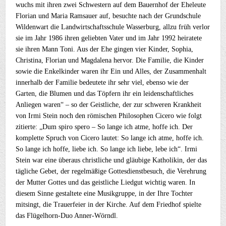
wuchs mit ihren zwei Schwestern auf dem Bauernhof der Eheleute
Florian und Maria Ramsauer auf, besuchte nach der Grundschule
Wildenwart die Landwirtschaftsschule Wasserburg, allzu früh verlor
sie im Jahr 1986 ihren geliebten Vater und im Jahr 1992 heiratete
sie ihren Mann Toni. Aus der Ehe gingen vier Kinder, Sophia,
Christina, Florian und Magdalena hervor. Die Familie, die Kinder
sowie die Enkelkinder waren ihr Ein und Alles, der Zusammenhalt
innerhalb der Familie bedeutete ihr sehr viel, ebenso wie der
Garten, die Blumen und das Töpfern ihr ein leidenschaftliches
Anliegen waren“ – so der Geistliche, der zur schweren Krankheit
von Irmi Stein noch den römischen Philosophen Cicero wie folgt
zitierte: „Dum spiro spero – So lange ich atme, hoffe ich. Der
komplette Spruch von Cicero lautet: So lange ich atme, hoffe ich.
So lange ich hoffe, liebe ich. So lange ich liebe, lebe ich“. Irmi
Stein war eine überaus christliche und gläubige Katholikin, der das
tägliche Gebet, der regelmäßige Gottesdienstbesuch, die Verehrung
der Mutter Gottes und das geistliche Liedgut wichtig waren. In
diesem Sinne gestaltete eine Musikgruppe, in der Ihre Tochter
mitsingt, die Trauerfeier in der Kirche. Auf dem Friedhof spielte
das Flügelhorn-Duo Anner-Wörndl.