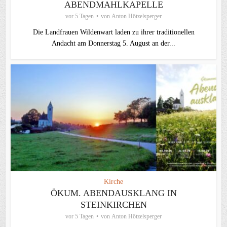
ABENDMAHLKAPELLE
vor 5 Tagen
von
Anton Hötzelsperger
Die Landfrauen Wildenwart laden zu ihrer traditionellen
Andacht am Donnerstag 5. August an der...
Kirche
ÖKUM. ABENDAUSKLANG IN
STEINKIRCHEN
vor 5 Tagen
von
Anton Hötzelsperger