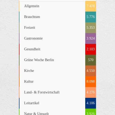
Allgemein
7.478
Brauchtum
5.776
Freizeit
5.353
Gastronomie
3.924
Gesundheit
2.103
Grüne Woche Berlin
570
Kirche
4.550
Kultur
8.098
Land- & Forstwirtschaft
4.276
Leitartikel
4.106
Natur & Umwelt
3.926