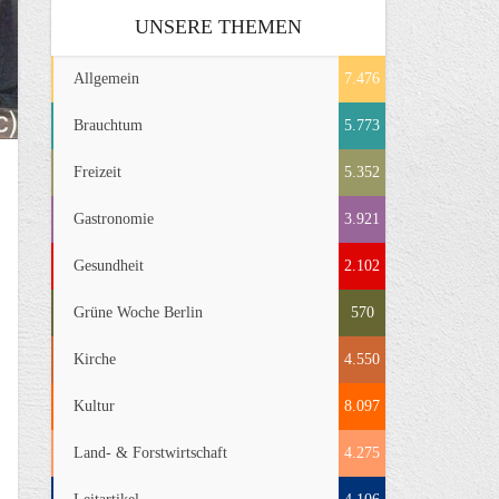
UNSERE THEMEN
Allgemein
7.476
Brauchtum
5.773
Freizeit
5.352
Gastronomie
3.921
Gesundheit
2.102
Grüne Woche Berlin
570
Kirche
4.550
Kultur
8.097
Land- & Forstwirtschaft
4.275