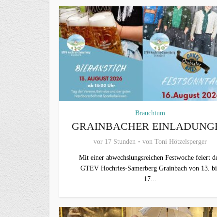
Brauchtum
GRAINBACHER EINLADUNG
vor 17 Stunden
von
Toni Hötzelsperger
Mit einer abwechslungsreichen Festwoche feiert d
GTEV Hochries-Samerberg Grainbach von 13. bi
17...