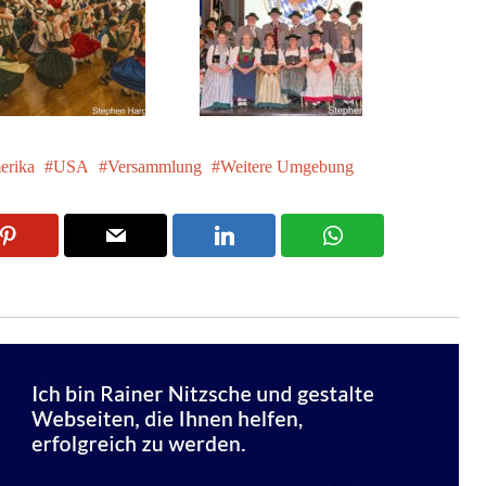
erika
USA
Versammlung
Weitere Umgebung