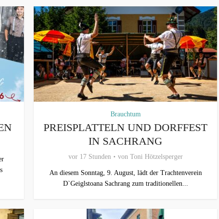
Brauchtum
EN
PREISPLATTELN UND DORFFEST
IN SACHRANG
vor 17 Stunden
von
Toni Hötzelsperger
er
s
An diesem Sonntag, 9. August, lädt der Trachtenverein
D`Geiglstoana Sachrang zum traditionellen...