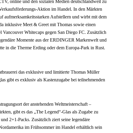
CTV, online und den sozialen Medien deutschlandweit zu
e Verkaufsförderungs-Aktion im Handel. In den Märkten
auf aufmerksamkeitsstarken Aufstellern und wirbt mit dem
a inklusive Meet & Greet mit Thomas sowie einen
l Vancouver Whitecaps gegen San Diego FC. Zusätzlich
legendäre Momente aus der ERDINGER Markenwelt und
itte in die Therme Erding oder dem Europa-Park in Rust.
tbrauerei das exklusive und limitierte Thomas Müller
as gibt es exklusiv als Kastenzugabe bei teilnehmenden
tragungsort der anstehenden Weltmeisterschaft –
rkten, gibt es das „The Legend“-Glas als Zugabe zu
nd 2+1-Packs. Zusätzlich ziert seine legendäre
 Nordamerika im Frühsommer im Handel erhältlich sein