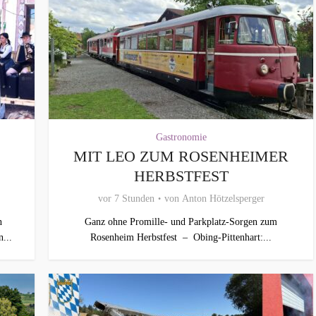
Gastronomie
MIT LEO ZUM ROSENHEIMER
HERBSTFEST
vor 7 Stunden
von
Anton Hötzelsperger
n
Ganz ohne Promille- und Parkplatz-Sorgen zum
...
Rosenheim Herbstfest – Obing-Pittenhart:...