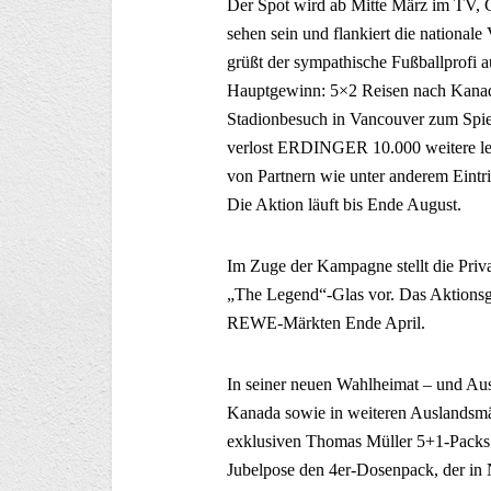
Der Spot wird ab Mitte März im TV, 
sehen sein und flankiert die national
grüßt der sympathische Fußballprofi 
Hauptgewinn: 5×2 Reisen nach Kanad
Stadionbesuch in Vancouver zum Spie
verlost ERDINGER 10.000 weitere 
von Partnern wie unter anderem Eintr
Die Aktion läuft bis Ende August.
Im Zuge der Kampagne stellt die Priva
„The Legend“-Glas vor. Das Aktionsgl
REWE-Märkten Ende April.
In seiner neuen Wahlheimat – und Aus
Kanada sowie in weiteren Auslandsmä
exklusiven Thomas Müller 5+1-Packs u
Jubelpose den 4er-Dosenpack, der in