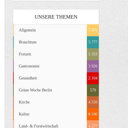
UNSERE THEMEN
Allgemein
7.478
Brauchtum
5.777
Freizeit
5.353
Gastronomie
3.926
Gesundheit
2.104
Grüne Woche Berlin
570
Kirche
4.550
Kultur
8.100
Land- & Forstwirtschaft
4.277