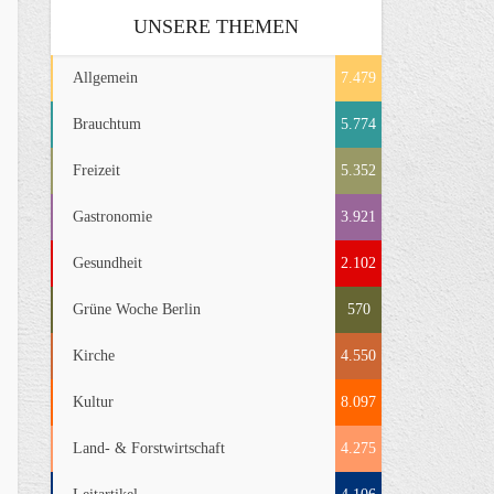
UNSERE THEMEN
Allgemein
7.479
Brauchtum
5.774
Freizeit
5.352
Gastronomie
3.921
Gesundheit
2.102
Grüne Woche Berlin
570
Kirche
4.550
Kultur
8.097
Land- & Forstwirtschaft
4.275