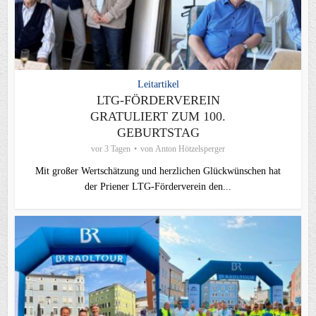
Leitartikel
LTG-FÖRDERVEREIN
GRATULIERT ZUM 100.
GEBURTSTAG
vor 3 Tagen
von
Anton Hötzelsperger
Mit großer Wertschätzung und herzlichen Glückwünschen hat
der Priener LTG‑Förderverein den...