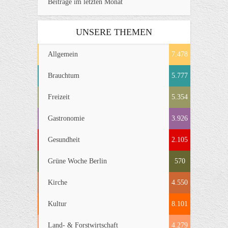
Beiträge im letzten Monat
UNSERE THEMEN
Allgemein
7.478
Brauchtum
5.777
Freizeit
5.354
Gastronomie
3.926
Gesundheit
2.105
Grüne Woche Berlin
570
Kirche
4.550
Kultur
8.101
Land- & Forstwirtschaft
4.279