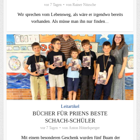
vor 7 Tagen
von
Rainer Nitzsche
Wir sprechen vom Lebensweg, als wäre er irgendwo bereits
vorhanden. Als müsse man ihn nur finden...
Leitartikel
BÜCHER FÜR PRIENS BESTE
SCHACH-SCHÜLER
vor 7 Tagen
von
Anton Hötzelsperger
Mit einem besonderen Geschenk wurden fünf Buam der