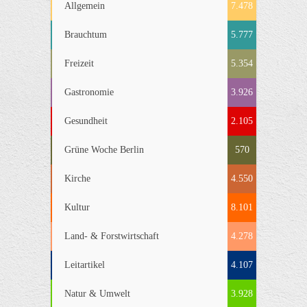
Allgemein
7.478
Brauchtum
5.777
Freizeit
5.354
Gastronomie
3.926
Gesundheit
2.105
Grüne Woche Berlin
570
Kirche
4.550
Kultur
8.101
Land- & Forstwirtschaft
4.278
Leitartikel
4.107
Natur & Umwelt
3.928