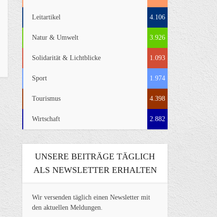
Leitartikel
4.106
Natur & Umwelt
3.926
Solidarität & Lichtblicke
1.093
Sport
1.974
Tourismus
4.398
Wirtschaft
2.882
UNSERE BEITRÄGE TÄGLICH
ALS NEWSLETTER ERHALTEN
Wir versenden täglich einen Newsletter mit
den aktuellen Meldungen.