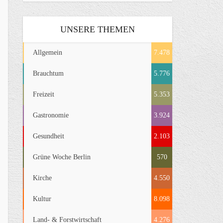
UNSERE THEMEN
Allgemein
7.478
Brauchtum
5.776
Freizeit
5.353
Gastronomie
3.924
Gesundheit
2.103
Grüne Woche Berlin
570
Kirche
4.550
Kultur
8.098
Land- & Forstwirtschaft
4.276