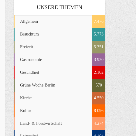
UNSERE THEMEN
Allgemein
7.476
Brauchtum
5.773
Freizeit
5.351
Gastronomie
3.920
Gesundheit
2.102
Grüne Woche Berlin
570
Kirche
4.550
Kultur
8.096
Land- & Forstwirtschaft
4.274