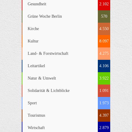
Gesundheit
2.102
Grüne Woche Berlin
570
Kirche
4.550
Kultur
8.097
Land- & Forstwirtschaft
4.275
Leitartikel
4.106
Natur & Umwelt
3.922
Solidarität & Lichtblicke
1.091
Sport
1.973
Tourismus
4.397
Wirtschaft
2.879