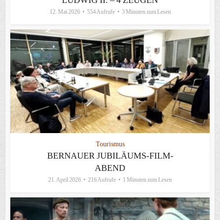
LUDWIG II. – 4 ZEUGEN
12. Mai 2026
554 Aufrufe
3 Minuten zum Lesen
Tourismus
BERNAUER JUBILÄUMS-FILM-
ABEND
21. April 2026
216 Aufrufe
1 Minuten zum Lesen