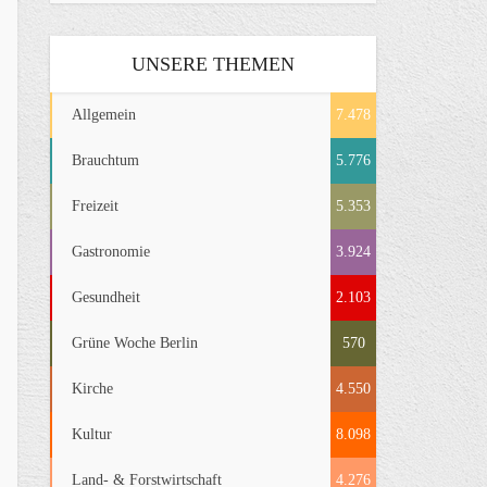
UNSERE THEMEN
Allgemein
7.478
Brauchtum
5.776
Freizeit
5.353
Gastronomie
3.924
Gesundheit
2.103
Grüne Woche Berlin
570
Kirche
4.550
Kultur
8.098
Land- & Forstwirtschaft
4.276