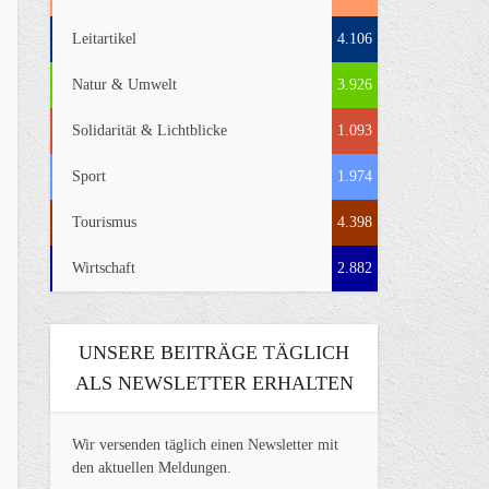
Leitartikel
4.106
Natur & Umwelt
3.926
Solidarität & Lichtblicke
1.093
Sport
1.974
Tourismus
4.398
Wirtschaft
2.882
UNSERE BEITRÄGE TÄGLICH
ALS NEWSLETTER ERHALTEN
Wir versenden täglich einen Newsletter mit
den aktuellen Meldungen.