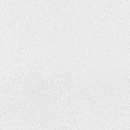
Leitartikel
CHIEMSEEHOSPIZ IN BERNAU -
JHV FÖRDERVEREIN
15. August 2024
319 Aufrufe
3 Minuten zum Lesen
Leitartikel
CHIEMSEEHOSPIZ TRAUERT
UM EHRENVORSITZENDEN
ALOIS GLÜCK
27. Februar 2024
367 Aufrufe
3 Minuten zum Lesen