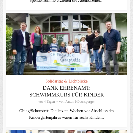
Spendensumme erzielten die Adelholzener...
Solidarität & Lichtblicke
DANK EHRENAMT:
SCHWIMMKURS FÜR KINDER
vor 4 Tagen
von
Anton Hötzelsperger
Obing/Schonstett: Die letzten Wochen vor Abschluss des
Kindergartenjahres waren für sechs Kinder...