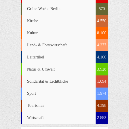
Grüne Woche Berlin
570
Kirche
4.550
Kultur
8.100
Land- & Forstwirtschaft
4.277
Leitartikel
4.106
Natur & Umwelt
3.928
Solidarität & Lichtblicke
1.094
Sport
1.974
Tourismus
4.398
Wirtschaft
2.882