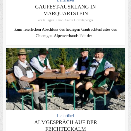
Leitartikel
GAUFEST-AUSKLANG IN
MARQUARTSTEIN
vor 6 Tagen
von
Anton Hötzelsperger
Zum feierlichen Abschluss des heurigen Gautrachtenfestes des
Chiemgau‑Alpenverbands lädt der...
Leitartikel
ALMGESPRÄCH AUF DER
FEICHTECKALM