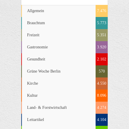
Allgemein
7.476
Brauchtum
5.773
Freizeit
5.351
Gastronomie
3.920
Gesundheit
2.102
Grüne Woche Berlin
570
Kirche
4.550
Kultur
8.096
Land- & Forstwirtschaft
4.274
Leitartikel
4.104