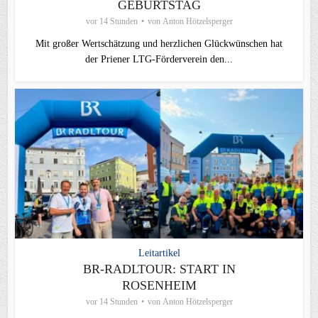
GEBURTSTAG
vor 14 Stunden
von
Anton Hötzelsperger
Mit großer Wertschätzung und herzlichen Glückwünschen hat
der Priener LTG‑Förderverein den...
Leitartikel
BR-RADLTOUR: START IN
ROSENHEIM
vor 14 Stunden
von
Anton Hötzelsperger