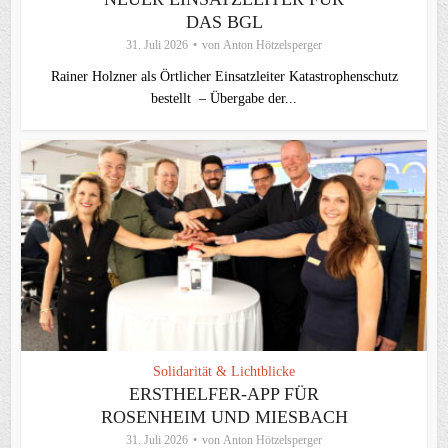
DAS BGL
31. Juli 2026
von
Anton Hötzelsperger
Rainer Holzner als Örtlicher Einsatzleiter Katastrophenschutz
bestellt – Übergabe der...
Solidarität & Lichtblicke
ERSTHELFER-APP FÜR
ROSENHEIM UND MIESBACH
31. Juli 2026
von
Anton Hötzelsperger