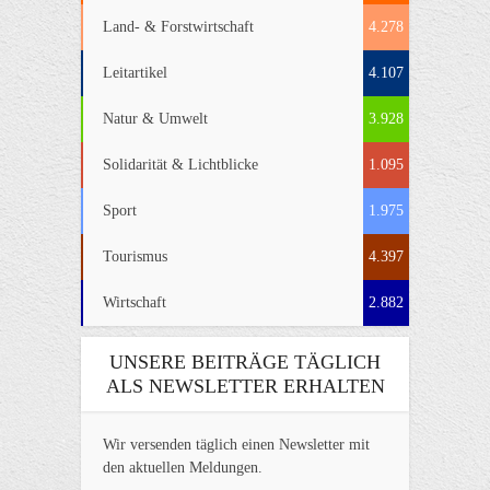
Land- & Forstwirtschaft
4.278
Leitartikel
4.107
Natur & Umwelt
3.928
Solidarität & Lichtblicke
1.095
Sport
1.975
Tourismus
4.397
Wirtschaft
2.882
UNSERE BEITRÄGE TÄGLICH
ALS NEWSLETTER ERHALTEN
Wir versenden täglich einen Newsletter mit
den aktuellen Meldungen.