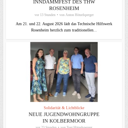
INNDAMMFEST DES THW
ROSENHEIM
vor 13 Stunden
von
Anton Hötzelsperger
Am 21. und 22. August 2026 lädt das Technische Hilfswerk
Rosenheim herzlich zum traditionellen...
Solidarität & Lichtblicke
NEUE JUGENDWOHNGRUPPE
IN KOLBERMOOR
vor 23 Stunden
von
Toni Hötzelsperger