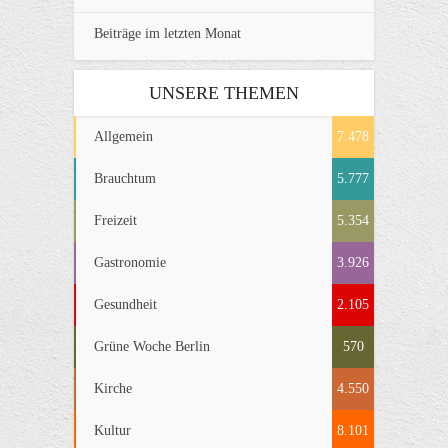
Beiträge im letzten Monat
UNSERE THEMEN
Allgemein
7.478
Brauchtum
5.777
Freizeit
5.354
Gastronomie
3.926
Gesundheit
2.105
Grüne Woche Berlin
570
Kirche
4.550
Kultur
8.101