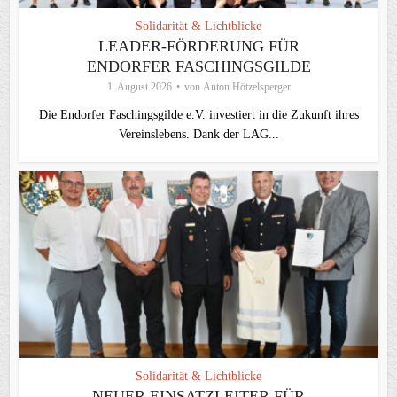
Solidarität & Lichtblicke
LEADER-FÖRDERUNG FÜR
ENDORFER FASCHINGSGILDE
1. August 2026
von
Anton Hötzelsperger
Die Endorfer Faschingsgilde e.V. investiert in die Zukunft ihres
Vereinslebens. Dank der LAG...
Solidarität & Lichtblicke
NEUER EINSATZLEITER FÜR