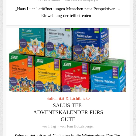
„Haus Luan“ eröffnet jungen Menschen neue Perspektiven –
Einweihung der teilbetreuten...
Solidarität & Lichtblicke
SALUS TEE-
ADVENTSKALENDER FÜRS
GUTE
vor 1 Tag
von
Toni Hötzelsperger
Salus startet mit zwei Neuheiten in die Wintersaison: Der Tee-