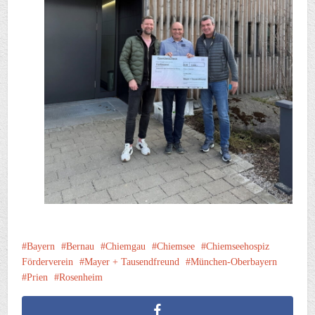
Bayern
Bernau
Chiemgau
Chiemsee
Chiemseehospiz
Förderverein
Mayer + Tausendfreund
München-Oberbayern
Prien
Rosenheim