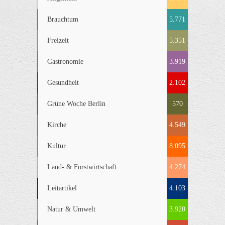
Brauchtum
5.771
Freizeit
5.351
Gastronomie
3.919
Gesundheit
2.102
Grüne Woche Berlin
570
Kirche
4.549
Kultur
8.095
Land- & Forstwirtschaft
4.274
Leitartikel
4.103
Natur & Umwelt
3.920