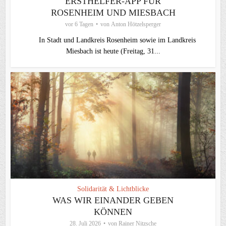
ERSTHELFER-APP FÜR
ROSENHEIM UND MIESBACH
vor 6 Tagen
von
Anton Hötzelsperger
In Stadt und Landkreis Rosenheim sowie im Landkreis
Miesbach ist heute (Freitag, 31...
Solidarität & Lichtblicke
WAS WIR EINANDER GEBEN
KÖNNEN
28. Juli 2026
von
Rainer Nitzsche