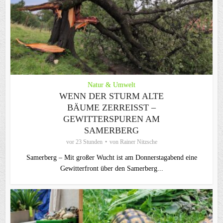
Natur & Umwelt
WENN DER STURM ALTE
BÄUME ZERREISST – G
EWITTERSPUREN AM S
AMERBERG
vor 23 Stunden
von
Rainer Nitzsche
Samerberg – Mit großer Wucht ist am Donnerstagabend eine
Gewitterfront über den Samerberg...