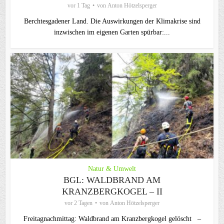
vor 1 Tag
von
Anton Hötzelsperger
Berchtesgadener Land. Die Auswirkungen der Klimakrise sind
inzwischen im eigenen Garten spürbar:...
Natur & Umwelt
BGL: WALDBRAND AM
KRANZBERGKOGEL – II
vor 2 Tagen
von
Anton Hötzelsperger
Freitagnachmittag: Waldbrand am Kranzbergkogel gelöscht –