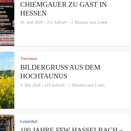
CHIEMGAUER ZU GAST IN
HESSEN
16. Juni 2026
251 Aufrufe
2 Minuten zum Lesen
Tourismus
BILDERGRUSS AUS DEM H
OCHTAUNUS
3. Mai 2026
219 Aufrufe
1 Minuten zum Lesen
Leitartikel
100 JAHRE FFW HASSELBACH –