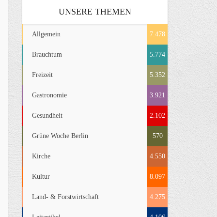
UNSERE THEMEN
Allgemein
7.478
Brauchtum
5.774
Freizeit
5.352
Gastronomie
3.921
Gesundheit
2.102
Grüne Woche Berlin
570
Kirche
4.550
Kultur
8.097
Land- & Forstwirtschaft
4.275