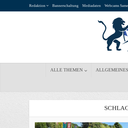
Redaktion
Bannerschaltung
Mediadaten
Webcams Same
ALLE THEMEN
ALLGEMEINE
SCHLAG