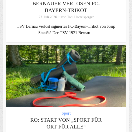
BERNAUER VERLOSEN FC-
BAYERN-TRIKOT
23. Juli 2026
von
Toni Hötzelsperger
TSV Bernau verlost signiertes FC‑Bayern‑Trikot von Josip
Stanišić Der TSV 1921 Bernau...
Sport
RO: START VON „SPORT FÜR
ORT FÜR ALLE“