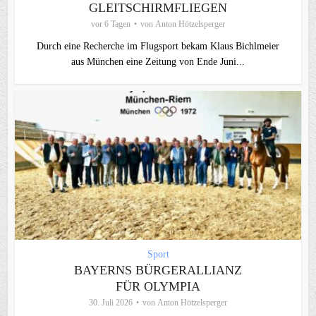
GLEITSCHIRMFLIEGEN
vor 6 Tagen
von
Anton Hötzelsperger
Durch eine Recherche im Flugsport bekam Klaus Bichlmeier
aus München eine Zeitung von Ende Juni...
Sport
BAYERNS BÜRGERALLIANZ
FÜR OLYMPIA
30. Juli 2026
von
Anton Hötzelsperger