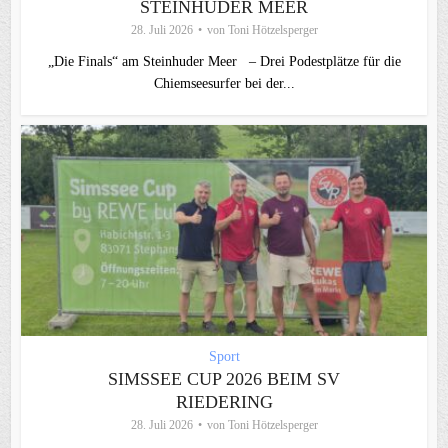
STEINHUDER MEER
28. Juli 2026
von
Toni Hötzelsperger
„Die Finals“ am Steinhuder Meer – Drei Podestplätze für die
Chiemseesurfer bei der...
Sport
SIMSSEE CUP 2026 BEIM SV
RIEDERING
28. Juli 2026
von
Toni Hötzelsperger