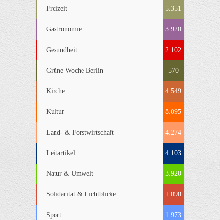
Freizeit
5.351
Gastronomie
3.920
Gesundheit
2.102
Grüne Woche Berlin
570
Kirche
4.549
Kultur
8.095
Land- & Forstwirtschaft
4.274
Leitartikel
4.103
Natur & Umwelt
3.920
Solidarität & Lichtblicke
1.090
Sport
1.973