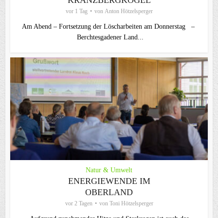
vor 1 Tag
von
Anton Hötzelsperger
Am Abend – Fortsetzung der Löscharbeiten am Donnerstag –
Berchtesgadener Land...
Natur & Umwelt
ENERGIEWENDE IM
OBERLAND
vor 2 Tagen
von
Toni Hötzelsperger