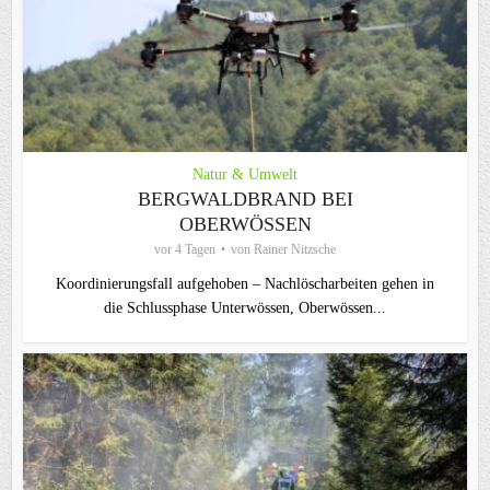
Natur & Umwelt
BERGWALDBRAND BEI
OBERWÖSSEN
vor 4 Tagen
von
Rainer Nitzsche
Koordinierungsfall aufgehoben – Nachlöscharbeiten gehen in
die Schlussphase Unterwössen, Oberwössen...