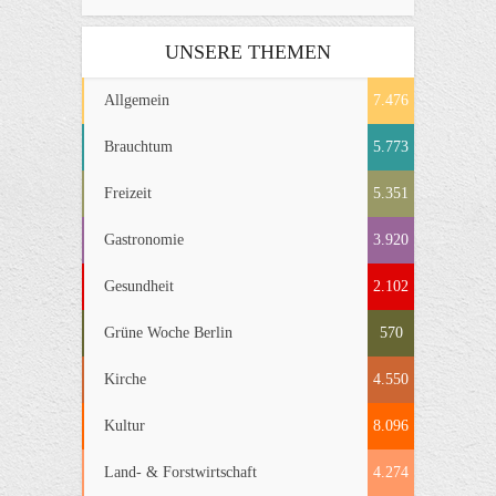
UNSERE THEMEN
Allgemein
7.476
Brauchtum
5.773
Freizeit
5.351
Gastronomie
3.920
Gesundheit
2.102
Grüne Woche Berlin
570
Kirche
4.550
Kultur
8.096
Land- & Forstwirtschaft
4.274