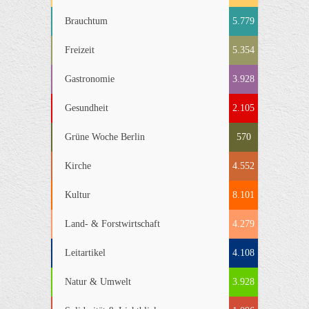
Brauchtum
5.779
Freizeit
5.354
Gastronomie
3.928
Gesundheit
2.105
Grüne Woche Berlin
570
Kirche
4.552
Kultur
8.101
Land- & Forstwirtschaft
4.279
Leitartikel
4.108
Natur & Umwelt
3.928