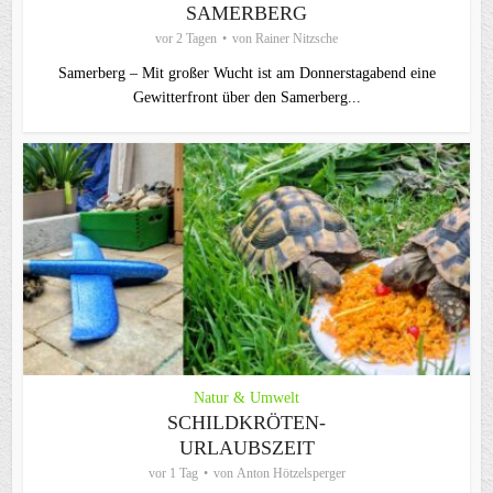
AMERBERG
vor 2 Tagen
von
Rainer Nitzsche
Samerberg – Mit großer Wucht ist am Donnerstagabend eine
Gewitterfront über den Samerberg...
Natur & Umwelt
SCHILDKRÖTEN-
URLAUBSZEIT
vor 1 Tag
von
Anton Hötzelsperger