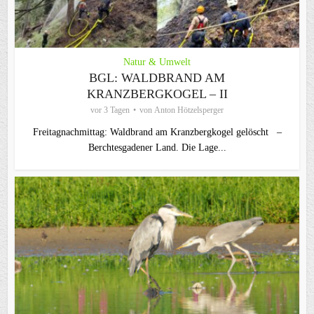
Natur & Umwelt
BGL: WALDBRAND AM
KRANZBERGKOGEL – II
vor 3 Tagen
von
Anton Hötzelsperger
Freitagnachmittag: Waldbrand am Kranzbergkogel gelöscht –
Berchtesgadener Land. Die Lage...