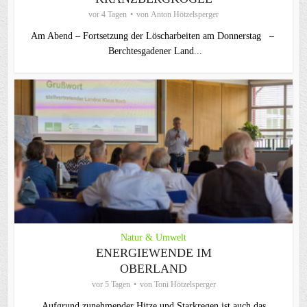
vor 4 Tagen
von
Anton Hötzelsperger
Am Abend – Fortsetzung der Löscharbeiten am Donnerstag –
Berchtesgadener Land...
Natur & Umwelt
ENERGIEWENDE IM
OBERLAND
vor 5 Tagen
von
Toni Hötzelsperger
Aufgrund zunehmender Hitze und Starkregen ist auch das