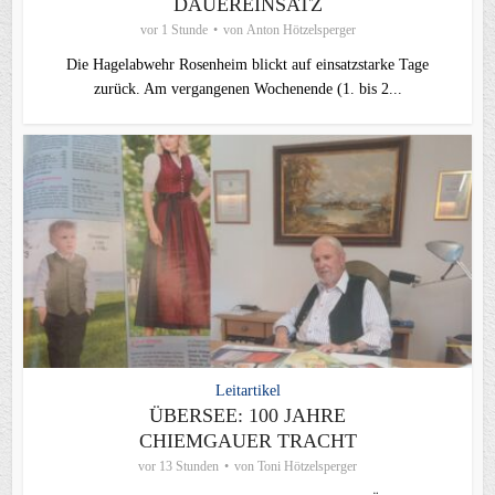
DAUEREINSATZ
vor 1 Stunde
von
Anton Hötzelsperger
Die Hagelabwehr Rosenheim blickt auf einsatzstarke Tage
zurück. Am vergangenen Wochenende (1. bis 2...
Leitartikel
ÜBERSEE: 100 JAHRE
CHIEMGAUER TRACHT
vor 13 Stunden
von
Toni Hötzelsperger