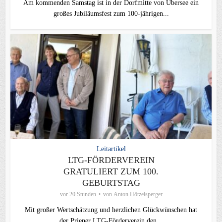
Am kommenden Samstag ist in der Dorfmitte von Übersee ein
großes Jubiläumsfest zum 100-jährigen...
Leitartikel
LTG-FÖRDERVEREIN
GRATULIERT ZUM 100.
GEBURTSTAG
vor 20 Stunden
von
Anton Hötzelsperger
Mit großer Wertschätzung und herzlichen Glückwünschen hat
der Priener LTG‑Förderverein den...