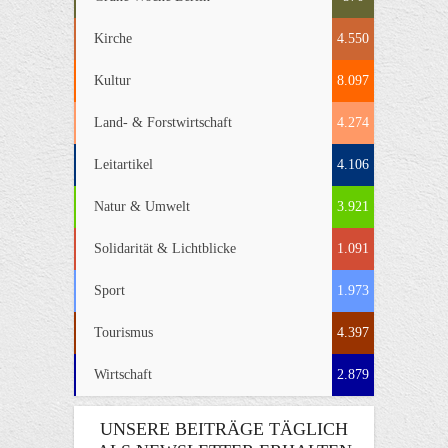
Kirche
4.550
Kultur
8.097
Land- & Forstwirtschaft
4.274
Leitartikel
4.106
Natur & Umwelt
3.921
Solidarität & Lichtblicke
1.091
Sport
1.973
Tourismus
4.397
Wirtschaft
2.879
UNSERE BEITRÄGE TÄGLICH