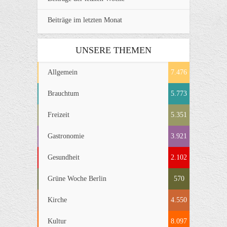
Beiträge im letzten Monat
UNSERE THEMEN
Allgemein
7.476
Brauchtum
5.773
Freizeit
5.351
Gastronomie
3.921
Gesundheit
2.102
Grüne Woche Berlin
570
Kirche
4.550
Kultur
8.097