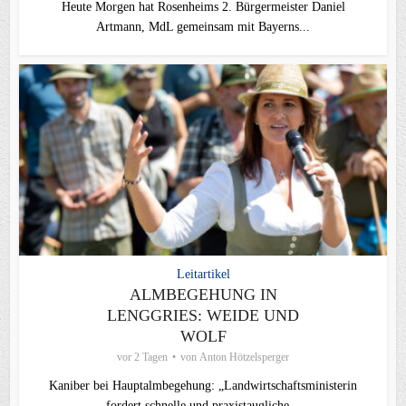
Heute Morgen hat Rosenheims 2. Bürgermeister Daniel
Artmann, MdL gemeinsam mit Bayerns...
Leitartikel
ALMBEGEHUNG IN
LENGGRIES: WEIDE UND
WOLF
vor 2 Tagen
von
Anton Hötzelsperger
Kaniber bei Hauptalmbegehung: „Landwirtschaftsministerin
fordert schnelle und praxistaugliche...