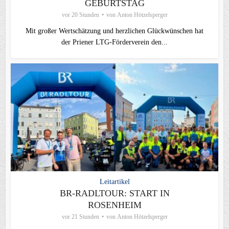
GEBURTSTAG
vor 20 Stunden
von
Anton Hötzelsperger
Mit großer Wertschätzung und herzlichen Glückwünschen hat
der Priener LTG‑Förderverein den...
Leitartikel
BR-RADLTOUR: START IN
ROSENHEIM
vor 21 Stunden
von
Anton Hötzelsperger