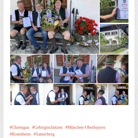
Chiemgau
Gebirgsschützen
München-Oberbayern
Rosenheim
Samerberg