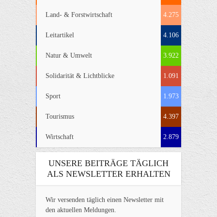
Land- & Forstwirtschaft
4.275
Leitartikel
4.106
Natur & Umwelt
3.922
Solidarität & Lichtblicke
1.091
Sport
1.973
Tourismus
4.397
Wirtschaft
2.879
UNSERE BEITRÄGE TÄGLICH
ALS NEWSLETTER ERHALTEN
Wir versenden täglich einen Newsletter mit
den aktuellen Meldungen.