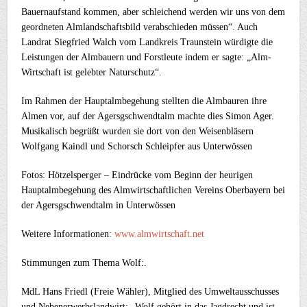
Bauernaufstand kommen, aber schleichend werden wir uns von dem
geordneten Almlandschaftsbild verabschieden müssen“. Auch
Landrat Siegfried Walch vom Landkreis Traunstein würdigte die
Leistungen der Almbauern und Forstleute indem er sagte: „Alm-
Wirtschaft ist gelebter Naturschutz“.
Im Rahmen der Hauptalmbegehung stellten die Almbauren ihre
Almen vor, auf der Agersgschwendtalm machte dies Simon Ager.
Musikalisch begrüßt wurden sie dort von den Weisenbläsern
Wolfgang Kaindl und Schorsch Schleipfer aus Unterwössen
Fotos: Hötzelsperger – Eindrücke vom Beginn der heurigen
Hauptalmbegehung des Almwirtschaftlichen Vereins Oberbayern bei
der Agersgschwendtalm in Unterwössen
Weitere Informationen:
www.almwirtschaft.net
Stimmungen zum Thema Wolf:.
MdL Hans Friedl (Freie Wähler), Mitglied des Umweltausschusses
und Nebenerwerbslandwirt: „Wolf gehört in das Jagdrecht und ist