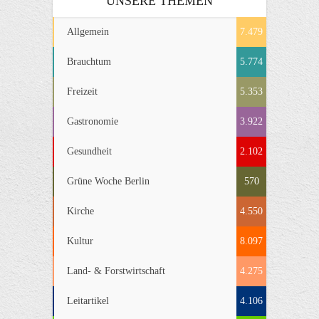
UNSERE THEMEN
Allgemein
7.479
Brauchtum
5.774
Freizeit
5.353
Gastronomie
3.922
Gesundheit
2.102
Grüne Woche Berlin
570
Kirche
4.550
Kultur
8.097
Land- & Forstwirtschaft
4.275
Leitartikel
4.106