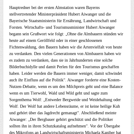
Hauptredner bei der ersten Almstation waren Bayerns
stellvertretender Ministerpräsident Hubert Aiwanger und die
Bayerische Staatsministerin für Ernährung, Landwirtschaft und
Forsten. Wirtschafts- und Tourismusminister Hubert Aiwanger
begann sein Grußwort wie folgt: „Ohne die Almbauern stünden wir
heute auf einem Geröllfeld oder in einer geschlossenen
Fichtenwaldung, den Bauern haben wir die Artenvielfalt von heute
zu verdanken. Den vielen Generationen von Almbauern haben wir
es zudem zu verdanken, dass sie in Jahrhunderten eine solche
Bilderbuchidylle und damit Perlen für den Tourismus geschaffen
haben. Leider werden die Bauern immer weniger, damit schwindet
auch ihr Einfluss auf die Politik“. Aiwanger forderte eine Kosten-
Nutzen-Debatte, wenn es um den Milchpreis geht und eine Balance
wenn es um Tierwohl, Wald und Wild geht und sagte zum
Sorgenthema Wolf: „Entweder Bergweide und Weidehaltung oder
Wolf. Der Wolf hat andere Lebensräume, er ist keine heilige Kuh
und gehört über das Jagdrecht gemanagt“. Abschließend meinte
Aiwanger: „Der Bergbauer gehört geschützt und die Politiker
sollten ihn in ihren Schutzkatalog aufnehmen“. Vor der Übergabe
des Mikrofons an Landwirtschaftsministerin Michaela Kaniber bat