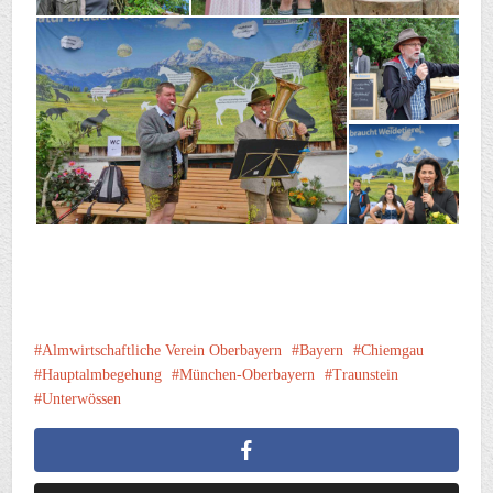
Almwirtschaftliche Verein Oberbayern
Bayern
Chiemgau
Hauptalmbegehung
München-Oberbayern
Traunstein
Unterwössen