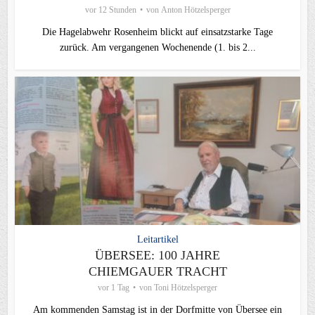
vor 12 Stunden
von
Anton Hötzelsperger
Die Hagelabwehr Rosenheim blickt auf einsatzstarke Tage
zurück. Am vergangenen Wochenende (1. bis 2...
Leitartikel
ÜBERSEE: 100 JAHRE
CHIEMGAUER TRACHT
vor 1 Tag
von
Toni Hötzelsperger
Am kommenden Samstag ist in der Dorfmitte von Übersee ein