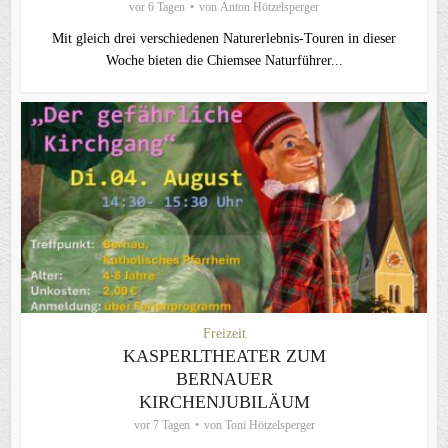
vor 6 Tagen
von
Anton Hötzelsperger
Mit gleich drei verschiedenen Naturerlebnis-Touren in dieser
Woche bieten die Chiemsee Naturführer...
Freizeit
KASPERLTHEATER ZUM
BERNAUER
KIRCHENJUBILÄUM
vor 7 Tagen
von
Toni Hötzelsperger