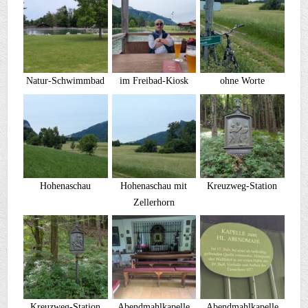
Natur-Schwimmbad
im Freibad-Kiosk
ohne Worte
Hohenaschau
Hohenaschau mit
Kreuzweg-Station
Zellerhorn
Kreuzweg-Station
Abendmahlkapelle
Abendmahlkapelle