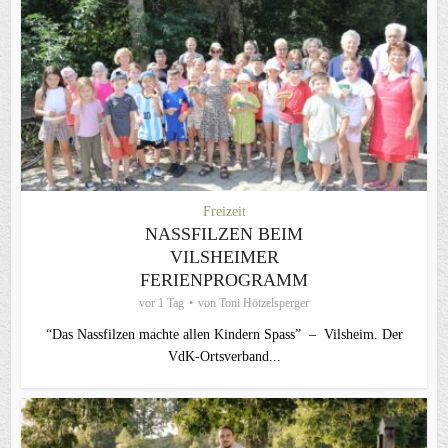
Freizeit
NASSFILZEN BEIM
VILSHEIMER
FERIENPROGRAMM
vor 1 Tag
von
Toni Hötzelsperger
“Das Nassfilzen machte allen Kindern Spass” – Vilsheim. Der
VdK-Ortsverband...