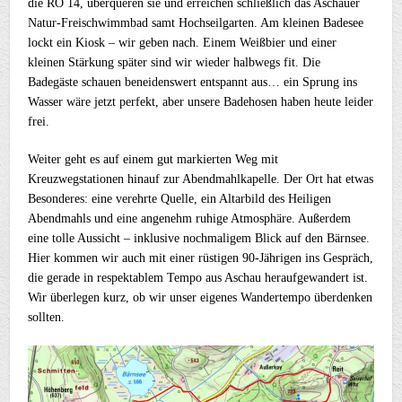
die RO 14, überqueren sie und erreichen schließlich das Aschauer
Natur-Freischwimmbad samt Hochseilgarten. Am kleinen Badesee
lockt ein Kiosk – wir geben nach. Einem Weißbier und einer
kleinen Stärkung später sind wir wieder halbwegs fit. Die
Badegäste schauen beneidenswert entspannt aus… ein Sprung ins
Wasser wäre jetzt perfekt, aber unsere Badehosen haben heute leider
frei.
Weiter geht es auf einem gut markierten Weg mit
Kreuzwegstationen hinauf zur Abendmahlkapelle. Der Ort hat etwas
Besonderes: eine verehrte Quelle, ein Altarbild des Heiligen
Abendmahls und eine angenehm ruhige Atmosphäre. Außerdem
eine tolle Aussicht – inklusive nochmaligem Blick auf den Bärnsee.
Hier kommen wir auch mit einer rüstigen 90-Jährigen ins Gespräch,
die gerade in respektablem Tempo aus Aschau heraufgewandert ist.
Wir überlegen kurz, ob wir unser eigenes Wandertempo überdenken
sollten.