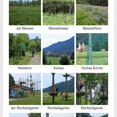
am Bärnsee
Bärnseefauna
Bärnseeflora
Wanderer
Aschau
Aschau Kirche
der Hochseilgarten
Hochseilgarten
Hochseilgarten