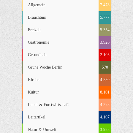
Allgemein
7.478
Brauchtum
5.777
Freizeit
5.354
Gastronomie
3.926
Gesundheit
2.105
Grüne Woche Berlin
570
Kirche
4.550
Kultur
8.101
Land- & Forstwirtschaft
4.278
Leitartikel
4.107
Natur & Umwelt
3.928