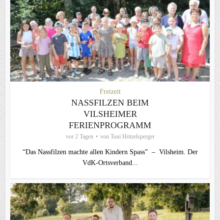
Freizeit
NASSFILZEN BEIM
VILSHEIMER
FERIENPROGRAMM
vor 2 Tagen
von
Toni Hötzelsperger
“Das Nassfilzen machte allen Kindern Spass” – Vilsheim. Der
VdK-Ortsverband...