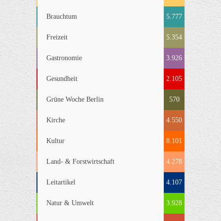
Brauchtum
5.777
Freizeit
5.354
Gastronomie
3.926
Gesundheit
2.105
Grüne Woche Berlin
570
Kirche
4.550
Kultur
8.101
Land- & Forstwirtschaft
4.278
Leitartikel
4.107
Natur & Umwelt
3.928